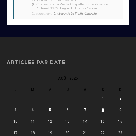
Château de La Vieille Chapelle
, 2 rue Florence
Arthaud 33240 Lugon Et l Ile Du Carnay
Organisateur:
Chateau de La Vieille Chapelle
ARTICLES PAR DATE
AOÛT 2026
L
M
M
J
V
S
D
1
2
3
4
5
6
7
8
9
10
11
12
13
14
15
16
17
18
19
20
21
22
23