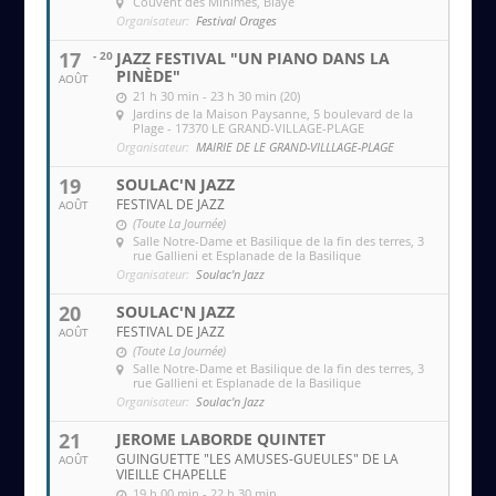
Couvent des MInimes
, Blaye
Organisateur:
Festival Orages
17
- 20
JAZZ FESTIVAL "UN PIANO DANS LA
PINÈDE"
AOÛT
21 h 30 min - 23 h 30 min (20)
Jardins de la Maison Paysanne
, 5 boulevard de la
Plage - 17370 LE GRAND-VILLAGE-PLAGE
Organisateur:
MAIRIE DE LE GRAND-VILLLAGE-PLAGE
19
SOULAC'N JAZZ
FESTIVAL DE JAZZ
AOÛT
(Toute La Journée)
Salle Notre-Dame et Basilique de la fin des terres
, 3
rue Gallieni et Esplanade de la Basilique
Organisateur:
Soulac'n Jazz
20
SOULAC'N JAZZ
FESTIVAL DE JAZZ
AOÛT
(Toute La Journée)
Salle Notre-Dame et Basilique de la fin des terres
, 3
rue Gallieni et Esplanade de la Basilique
Organisateur:
Soulac'n Jazz
21
JEROME LABORDE QUINTET
GUINGUETTE "LES AMUSES-GUEULES" DE LA
AOÛT
VIEILLE CHAPELLE
19 h 00 min - 22 h 30 min