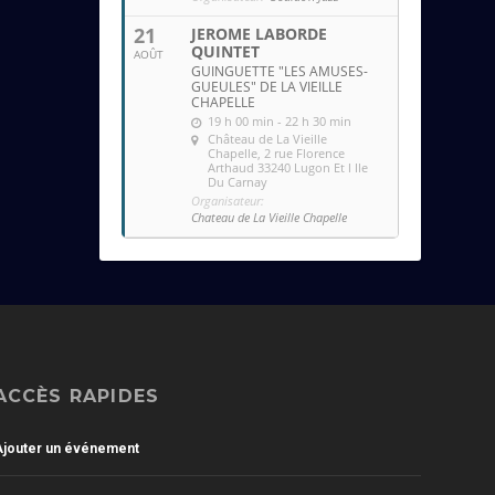
21
JEROME LABORDE
QUINTET
AOÛT
GUINGUETTE "LES AMUSES-
GUEULES" DE LA VIEILLE
CHAPELLE
19 h 00 min - 22 h 30 min
Château de La Vieille
Chapelle
, 2 rue Florence
Arthaud 33240 Lugon Et l Ile
Du Carnay
Organisateur:
Chateau de La Vieille Chapelle
ACCÈS RAPIDES
Ajouter un événement