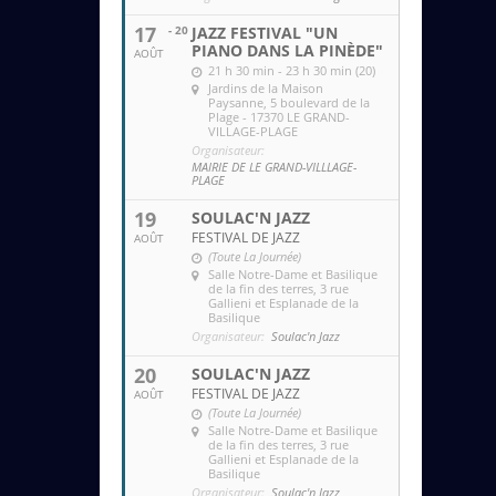
17
- 20
JAZZ FESTIVAL "UN
PIANO DANS LA PINÈDE"
AOÛT
21 h 30 min - 23 h 30 min (20)
Jardins de la Maison
Paysanne
, 5 boulevard de la
Plage - 17370 LE GRAND-
VILLAGE-PLAGE
Organisateur:
MAIRIE DE LE GRAND-VILLLAGE-
PLAGE
19
SOULAC'N JAZZ
FESTIVAL DE JAZZ
AOÛT
(Toute La Journée)
Salle Notre-Dame et Basilique
de la fin des terres
, 3 rue
Gallieni et Esplanade de la
Basilique
Organisateur:
Soulac'n Jazz
20
SOULAC'N JAZZ
FESTIVAL DE JAZZ
AOÛT
(Toute La Journée)
Salle Notre-Dame et Basilique
de la fin des terres
, 3 rue
Gallieni et Esplanade de la
Basilique
Organisateur:
Soulac'n Jazz