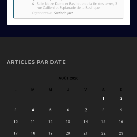
Salle Notre-Dame et Basilique de la fin des terres
, 3
rue Gallieni et Esplanade de la Basilique
Organisateur:
Soulac'n Jazz
ARTICLES PAR DATE
AOÛT 2026
L
M
M
J
V
S
D
1
2
3
4
5
6
7
8
9
10
11
12
13
14
15
16
17
18
19
20
21
22
23