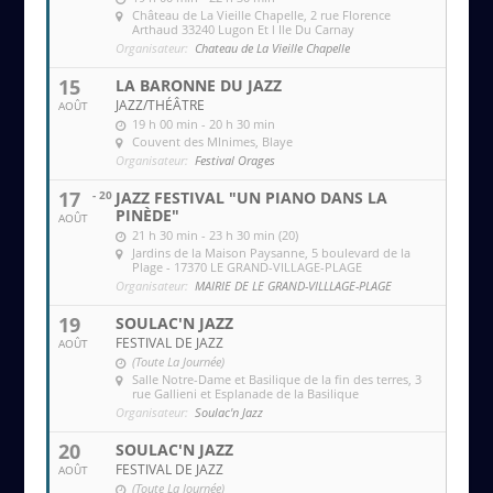
Château de La Vieille Chapelle
, 2 rue Florence
Arthaud 33240 Lugon Et l Ile Du Carnay
Organisateur:
Chateau de La Vieille Chapelle
15
LA BARONNE DU JAZZ
JAZZ/THÉÂTRE
AOÛT
19 h 00 min - 20 h 30 min
Couvent des MInimes
, Blaye
Organisateur:
Festival Orages
17
- 20
JAZZ FESTIVAL "UN PIANO DANS LA
PINÈDE"
AOÛT
21 h 30 min - 23 h 30 min (20)
Jardins de la Maison Paysanne
, 5 boulevard de la
Plage - 17370 LE GRAND-VILLAGE-PLAGE
Organisateur:
MAIRIE DE LE GRAND-VILLLAGE-PLAGE
19
SOULAC'N JAZZ
FESTIVAL DE JAZZ
AOÛT
(Toute La Journée)
Salle Notre-Dame et Basilique de la fin des terres
, 3
rue Gallieni et Esplanade de la Basilique
Organisateur:
Soulac'n Jazz
20
SOULAC'N JAZZ
FESTIVAL DE JAZZ
AOÛT
(Toute La Journée)