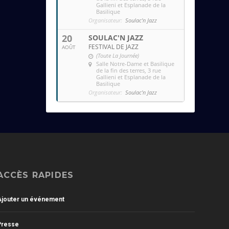
Gallieni et Esplanade de la
Basilique
Organisateur:
Soulac'n Jazz
20
SOULAC'N JAZZ
FESTIVAL DE JAZZ
AOÛT
(Toute La Journée)
Salle Notre-Dame et Basilique
de la fin des terres
, 3 rue
Gallieni et Esplanade de la
Basilique
Organisateur:
Soulac'n Jazz
ACCÈS RAPIDES
Ajouter un événement
Presse