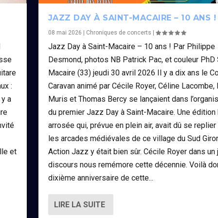
JAZZ DAY À SAINT-MACAIRE – 10 ANS !
08 mai 2026
|
Chroniques de concerts
|
d
Jazz Day à Saint-Macaire – 10 ans ! Par Philippe
asse
Desmond, photos NB Patrick Pac, et couleur PhD 
uitare
Macaire (33) jeudi 30 avril 2026 Il y a dix ans le Co
ux :
Caravan animé par Cécile Royer, Céline Lacombe,
 y a
Muris et Thomas Bercy se lançaient dans l’organis
ire
du premier Jazz Day à Saint-Macaire. Une édition
nvité
arrosée qui, prévue en plein air, avait dû se replie
les arcades médiévales de ce village du Sud Giro
lle et
Action Jazz y était bien sûr. Cécile Royer dans un j
discours nous remémore cette décennie. Voilà do
dixième anniversaire de cette...
LIRE LA SUITE