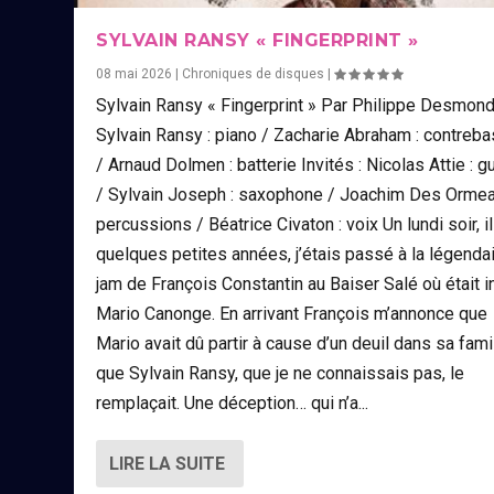
SYLVAIN RANSY « FINGERPRINT »
08 mai 2026
|
Chroniques de disques
|
Sylvain Ransy « Fingerprint » Par Philippe Desmon
Sylvain Ransy : piano / Zacharie Abraham : contreb
/ Arnaud Dolmen : batterie Invités : Nicolas Attie : g
/ Sylvain Joseph : saxophone / Joachim Des Ormea
percussions / Béatrice Civaton : voix Un lundi soir, il
quelques petites années, j’étais passé à la légenda
jam de François Constantin au Baiser Salé où était i
Mario Canonge. En arrivant François m’annonce que
Mario avait dû partir à cause d’un deuil dans sa fami
que Sylvain Ransy, que je ne connaissais pas, le
remplaçait. Une déception… qui n’a...
LIRE LA SUITE