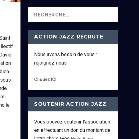
ACTION JAZZ RECRUTE
Saint-
llectif
Nous avons besoin de vous :
 David
rejoignez-nous
ation
 bien
Cliquez ICI
r sous
nde.
oli
SOUTENIR ACTION JAZZ
nc le
Vous pouvez soutenir l’association
en effectuant un don du montant de
votre choix avec
.
Hello Asso