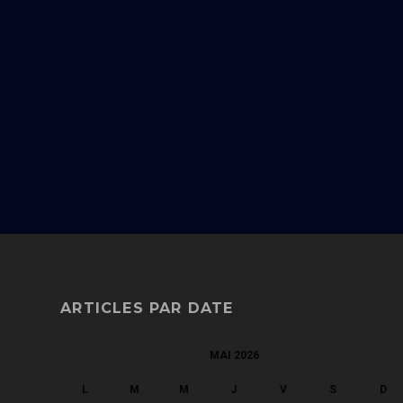
ARTICLES PAR DATE
MAI 2026
L
M
M
J
V
S
D