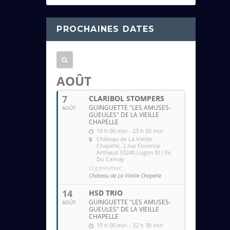
s
s
PROCHAINES DATES
e
e
m
a
AOÛT
i
7
CLARIBOL STOMPERS
l
GUINGUETTE "LES AMUSES-
AOÛT
GUEULES" DE LA VIEILLE
CHAPELLE
19 h 00 min - 23 h 00 min
Château de La Vieille
Chapelle
, 2 rue Florence
Arthaud 33240 Lugon Et l Ile
Du Carnay
Organisateur:
Chateau de La Vieille Chapelle
14
HSD TRIO
GUINGUETTE "LES AMUSES-
AOÛT
GUEULES" DE LA VIEILLE
CHAPELLE
19 h 00 min - 22 h 30 min