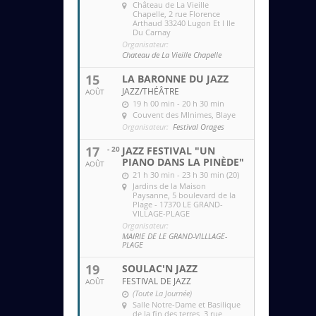
Château de La Vieille
Chapelle
, 2 rue Florence
Arthaud 33240 Lugon Et l Ile
Du Carnay
Organisateur:
Chateau de La Vieille Chapelle
15
LA BARONNE DU JAZZ
JAZZ/THÉÂTRE
AOÛT
19 h 00 min - 20 h 30 min
Couvent des MInimes
, Blaye
Organisateur:
Festival Orages
17
- 20
JAZZ FESTIVAL "UN
PIANO DANS LA PINÈDE"
AOÛT
21 h 30 min - 23 h 30 min (20)
Jardins de la Maison
Paysanne
, 5 boulevard de la
Plage - 17370 LE GRAND-
VILLAGE-PLAGE
Organisateur:
MAIRIE DE LE GRAND-VILLLAGE-
PLAGE
19
SOULAC'N JAZZ
FESTIVAL DE JAZZ
AOÛT
(Toute La Journée)
Salle Notre-Dame et Basilique
de la fin des terres
, 3 rue