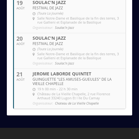
19
SOULAC'N JAZZ
FESTIVAL DE JAZZ
AOÛT
(Toute La Journée)
Salle Notre-Dame et Basilique de la fin des terres
, 3
rue Gallieni et Esplanade de la Basilique
Organisateur:
Soulac'n Jazz
20
SOULAC'N JAZZ
FESTIVAL DE JAZZ
AOÛT
(Toute La Journée)
Salle Notre-Dame et Basilique de la fin des terres
, 3
rue Gallieni et Esplanade de la Basilique
Organisateur:
Soulac'n Jazz
21
JEROME LABORDE QUINTET
GUINGUETTE "LES AMUSES-GUEULES" DE LA
AOÛT
VIEILLE CHAPELLE
19 h 00 min - 22 h 30 min
Château de La Vieille Chapelle
, 2 rue Florence
Arthaud 33240 Lugon Et l Ile Du Carnay
Organisateur:
Chateau de La Vieille Chapelle