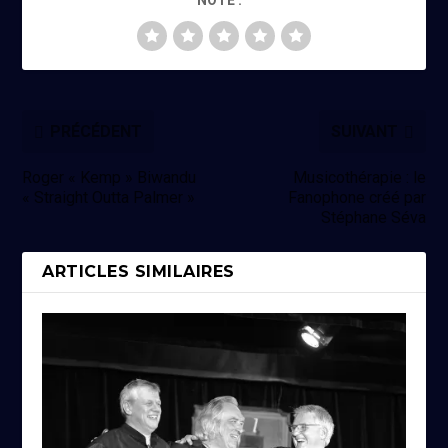
NOTE :
PRÉCÉDENT
SUIVANT
Roger « Kemp » Biwandu
Musicothérapie : le
« Straight Outta Palmer »
Fanophone créé par
Stéphane Séva
ARTICLES SIMILAIRES