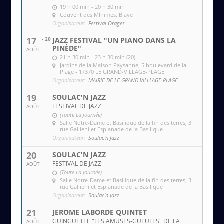
19 h 00 min - 20 h 30 min
Couvent des MInimes
, Blaye
Organisateur:
Festival Orages
17
- 20
JAZZ FESTIVAL "UN PIANO DANS LA
PINÈDE"
AOÛT
21 h 30 min - 23 h 30 min (20)
Jardins de la Maison Paysanne
, 5 boulevard de la
Plage - 17370 LE GRAND-VILLAGE-PLAGE
Organisateur:
MAIRIE DE LE GRAND-VILLLAGE-PLAGE
19
SOULAC'N JAZZ
FESTIVAL DE JAZZ
AOÛT
(Toute La Journée)
Salle Notre-Dame et Basilique de la fin des terres
, 3
rue Gallieni et Esplanade de la Basilique
Organisateur:
Soulac'n Jazz
20
SOULAC'N JAZZ
FESTIVAL DE JAZZ
AOÛT
(Toute La Journée)
Salle Notre-Dame et Basilique de la fin des terres
, 3
rue Gallieni et Esplanade de la Basilique
Organisateur:
Soulac'n Jazz
21
JEROME LABORDE QUINTET
GUINGUETTE "LES AMUSES-GUEULES" DE LA
AOÛT