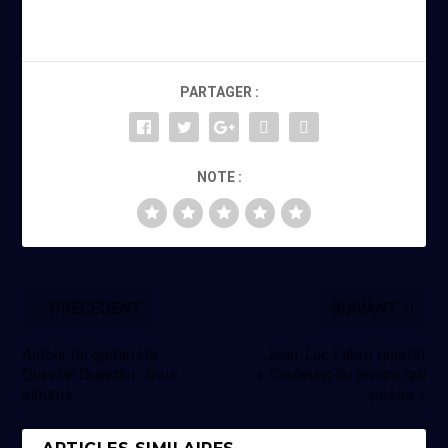
PARTAGER :
NOTE :
PRÉCÉDENT
SUIVANT
Autour du guitariste
Jean-Luc Fabre quartet
Quentin Dujardin : trois
« Couleurs du temps qui
albums
passe »