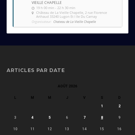
VIEILLE CHAPELLE
19 h 00 min - 22 h 30 min
Château de La Vieille Chapelle
, 2 rue Florence
Arthaud 33240 Lugon Et l Ile Du Carnay
Organisateur:
Chateau de La Vieille Chapelle
ARTICLES PAR DATE
AOÛT 2026
L
M
M
J
V
S
D
1
2
3
4
5
6
7
8
9
10
11
12
13
14
15
16