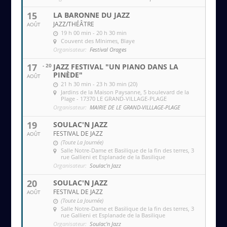
15
LA BARONNE DU JAZZ
JAZZ/THÉÂTRE
AOÛT
19 h 00 min - 20 h 30 min
Couvent des MInimes
, Blaye
Organisateur:
Festival Orages
17
- 20
JAZZ FESTIVAL "UN PIANO DANS LA
PINÈDE"
AOÛT
21 h 30 min - 23 h 30 min (20)
Jardins de la Maison Paysanne
, 5 boulevard de la
Plage - 17370 LE GRAND-VILLAGE-PLAGE
Organisateur:
MAIRIE DE LE GRAND-VILLLAGE-PLAGE
19
SOULAC'N JAZZ
FESTIVAL DE JAZZ
AOÛT
(Toute La Journée)
Salle Notre-Dame et Basilique de la fin des terres
, 3
rue Gallieni et Esplanade de la Basilique
Organisateur:
Soulac'n Jazz
20
SOULAC'N JAZZ
FESTIVAL DE JAZZ
AOÛT
(Toute La Journée)
Salle Notre-Dame et Basilique de la fin des terres
, 3
rue Gallieni et Esplanade de la Basilique
Organisateur:
Soulac'n Jazz