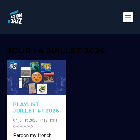
JOUR : 4 JUILLET 2026
PLAYLIST
JUILLET #1 2026
04 juillet 2026
|
Playlists
|
Pardon my french