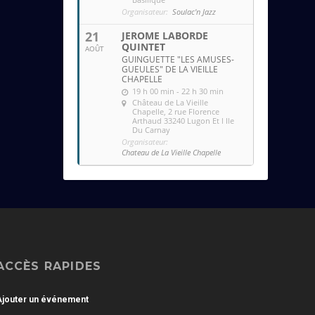
Organisateur:
Soulac'n Jazz
21
JEROME LABORDE
QUINTET
AOÛT
GUINGUETTE "LES AMUSES-
GUEULES" DE LA VIEILLE
CHAPELLE
19 h 00 min - 22 h 30 min
Château de La Vieille
Chapelle
, 2 rue Florence
Arthaud 33240 Lugon Et l Ile
Du Carnay
Organisateur:
Chateau de La Vieille Chapelle
ACCÈS RAPIDES
Ajouter un événement