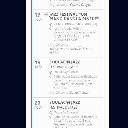
Organisateur:
Festival Orages
17
- 20
JAZZ FESTIVAL "UN
PIANO DANS LA PINÈDE"
AOÛT
21 h 30 min - 23 h 30 min (20)
Jardins de la Maison
Paysanne
, 5 boulevard de la
Plage - 17370 LE GRAND-
VILLAGE-PLAGE
Organisateur:
MAIRIE DE LE GRAND-VILLLAGE-
PLAGE
19
SOULAC'N JAZZ
FESTIVAL DE JAZZ
AOÛT
(Toute La Journée)
Salle Notre-Dame et Basilique
de la fin des terres
, 3 rue
Gallieni et Esplanade de la
Basilique
Organisateur:
Soulac'n Jazz
20
SOULAC'N JAZZ
FESTIVAL DE JAZZ
AOÛT
(Toute La Journée)
Salle Notre-Dame et Basilique
de la fin des terres
, 3 rue
Gallieni et Esplanade de la
Basilique