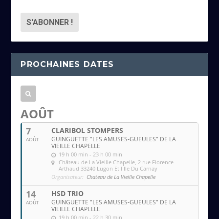
d
r
e
s
s
PROCHAINES DATES
e
e
m
a
AOÛT
i
7
CLARIBOL STOMPERS
l
GUINGUETTE "LES AMUSES-GUEULES" DE LA
AOÛT
VIEILLE CHAPELLE
19 h 00 min - 23 h 00 min
Château de La Vieille Chapelle
, 2 rue Florence
Arthaud 33240 Lugon Et l Ile Du Carnay
Organisateur:
Chateau de La Vieille Chapelle
14
HSD TRIO
GUINGUETTE "LES AMUSES-GUEULES" DE LA
AOÛT
VIEILLE CHAPELLE
19 h 00 min - 22 h 30 min