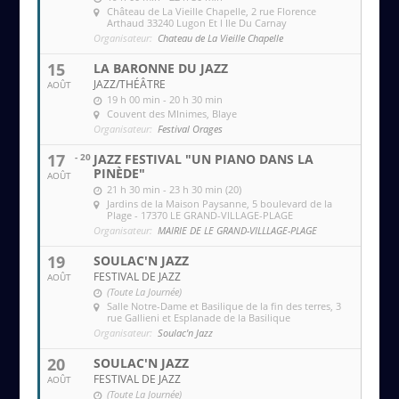
Château de La Vieille Chapelle
, 2 rue Florence
Arthaud 33240 Lugon Et l Ile Du Carnay
Organisateur:
Chateau de La Vieille Chapelle
15
LA BARONNE DU JAZZ
JAZZ/THÉÂTRE
AOÛT
19 h 00 min - 20 h 30 min
Couvent des MInimes
, Blaye
Organisateur:
Festival Orages
17
- 20
JAZZ FESTIVAL "UN PIANO DANS LA
PINÈDE"
AOÛT
21 h 30 min - 23 h 30 min (20)
Jardins de la Maison Paysanne
, 5 boulevard de la
Plage - 17370 LE GRAND-VILLAGE-PLAGE
Organisateur:
MAIRIE DE LE GRAND-VILLLAGE-PLAGE
19
SOULAC'N JAZZ
FESTIVAL DE JAZZ
AOÛT
(Toute La Journée)
Salle Notre-Dame et Basilique de la fin des terres
, 3
rue Gallieni et Esplanade de la Basilique
Organisateur:
Soulac'n Jazz
20
SOULAC'N JAZZ
FESTIVAL DE JAZZ
AOÛT
(Toute La Journée)