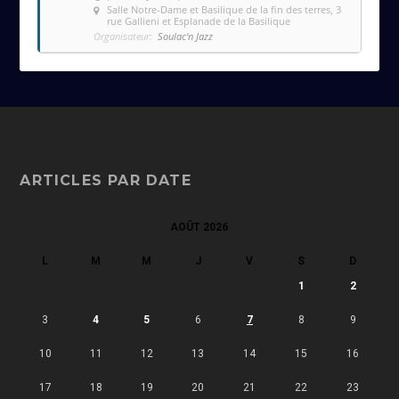
Salle Notre-Dame et Basilique de la fin des terres
, 3
rue Gallieni et Esplanade de la Basilique
Organisateur:
Soulac'n Jazz
ARTICLES PAR DATE
AOÛT 2026
L
M
M
J
V
S
D
1
2
3
4
5
6
7
8
9
10
11
12
13
14
15
16
17
18
19
20
21
22
23