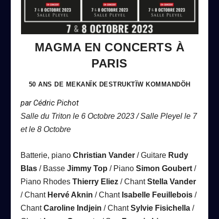
MAGMA EN CONCERTS À
PARIS
50 ANS DE MEKANÏK DESTRUKTÏW KOMMANDÖH
par Cédric Pichot
Salle du Triton le 6 Octobre 2023 /
Salle Pleyel le 7
et le 8 Octobre
Batterie, piano
Christian Vander
/
Guitare
Rudy
Blas
/
Basse
Jimmy Top
/
Piano
Simon Goubert
/
Piano Rhodes
Thierry Eliez
/
Chant
Stella Vander
/
Chant
Hervé Aknin
/
Chant
Isabelle Feuillebois
/
Chant
Caroline Indjein
/
Chant
Sylvie Fisichella
/