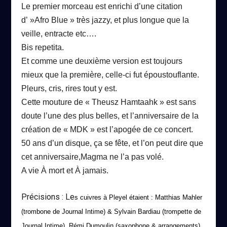
Le premier morceau est enrichi d’une citation
d’ »Afro Blue » très jazzy, et plus longue que la
veille, entract
e
etc….
Bis repetita.
Et comme une deuxième version est toujours
mieux que la première, celle-ci fut époustouflante.
Pleurs, cris, rires tout y est.
Cette mouture de « Theusz Hamtaahk » est sans
doute l’une des plus belles, et l’anniversaire de la
création de « MDK » est l’apogée de ce concert.
50 ans d’un disque, ça se fête, et l’on peut dire que
cet anniversaire,Magma ne l’a pas volé.
A vie À mort et À jamais.
Précisions : Le
s cuivres à Pleyel étaient : Matthias Mahler
(trombone de Journal Intime) & Sylvain Bardiau (trompette de
Journal Intime), Rémi Dumoulin (saxophone & arrangements),