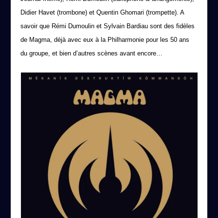
Didier Havet (trombone) et Quentin Ghomari (trompette). A
savoir que Rémi Dumoulin et Sylvain Bardiau sont des fidèles
de Magma, déjà avec eux à la Philharmonie pour les 50 ans
du groupe, et bien d’autres scènes avant encore…