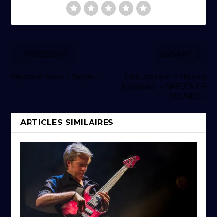
PRÉCÉDENT
SUIVANT
Stéphane Sassi « Serge »
Lars Jansson – Thomas
Agergaard « GARDEN OF
SOUNDS »
ARTICLES SIMILAIRES