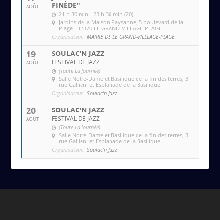
PINÈDE"
AOÛT
21 h 30 min - 23 h 30 min (20)
Jardins de la Maison Paysanne
, 5 boulevard de la
Plage - 17370 LE GRAND-VILLAGE-PLAGE
Organisateur:
MAIRIE DE LE GRAND-VILLLAGE-PLAGE
19
SOULAC'N JAZZ
FESTIVAL DE JAZZ
AOÛT
(Toute La Journée)
Salle Notre-Dame et Basilique de la fin des terres
, 3
rue Gallieni et Esplanade de la Basilique
Organisateur:
Soulac'n Jazz
20
SOULAC'N JAZZ
FESTIVAL DE JAZZ
AOÛT
(Toute La Journée)
Salle Notre-Dame et Basilique de la fin des terres
, 3
rue Gallieni et Esplanade de la Basilique
Organisateur:
Soulac'n Jazz