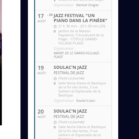
Organisateur:
Festival Orages
17
- 20
JAZZ FESTIVAL "UN
PIANO DANS LA PINÈDE"
AOÛT
21 h 30 min - 23 h 30 min (20)
Jardins de la Maison
Paysanne
, 5 boulevard de la
Plage - 17370 LE GRAND-
VILLAGE-PLAGE
Organisateur:
MAIRIE DE LE GRAND-VILLLAGE-
PLAGE
19
SOULAC'N JAZZ
FESTIVAL DE JAZZ
AOÛT
(Toute La Journée)
Salle Notre-Dame et Basilique
de la fin des terres
, 3 rue
Gallieni et Esplanade de la
Basilique
Organisateur:
Soulac'n Jazz
20
SOULAC'N JAZZ
FESTIVAL DE JAZZ
AOÛT
(Toute La Journée)
Salle Notre-Dame et Basilique
de la fin des terres
, 3 rue
Gallieni et Esplanade de la
Basilique