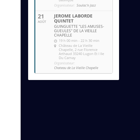
Organisateur:
Soulac'n Jazz
21
JEROME LABORDE
QUINTET
AOÛT
GUINGUETTE "LES AMUSES-
GUEULES" DE LA VIEILLE
CHAPELLE
19 h 00 min - 22 h 30 min
Château de La Vieille
Chapelle
, 2 rue Florence
Arthaud 33240 Lugon Et l Ile
Du Carnay
Organisateur:
Chateau de La Vieille Chapelle