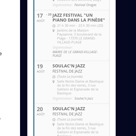
Organisateur:
Festival Orages
17
- 20
JAZZ FESTIVAL "UN
PIANO DANS LA PINÈDE"
AOÛT
21 h 30 min - 23 h 30 min (20)
Jardins de la Maison
Paysanne
, 5 boulevard de la
Plage - 17370 LE GRAND-
VILLAGE-PLAGE
Organisateur:
MAIRIE DE LE GRAND-VILLLAGE-
e
PLAGE
19
SOULAC'N JAZZ
FESTIVAL DE JAZZ
AOÛT
(Toute La Journée)
s
Salle Notre-Dame et Basilique
de la fin des terres
, 3 rue
Gallieni et Esplanade de la
Basilique
Organisateur:
Soulac'n Jazz
20
SOULAC'N JAZZ
FESTIVAL DE JAZZ
AOÛT
e
(Toute La Journée)
Salle Notre-Dame et Basilique
de la fin des terres
, 3 rue
Gallieni et Esplanade de la
Basilique