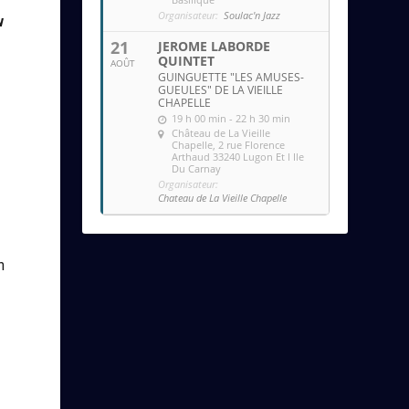
Organisateur:
Soulac'n Jazz
w
21
JEROME LABORDE
QUINTET
AOÛT
GUINGUETTE "LES AMUSES-
GUEULES" DE LA VIEILLE
CHAPELLE
19 h 00 min - 22 h 30 min
Château de La Vieille
Chapelle
, 2 rue Florence
Arthaud 33240 Lugon Et l Ile
Du Carnay
Organisateur:
Chateau de La Vieille Chapelle
n