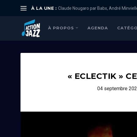
À LA UNE :
Claude Nougaro par Babx, André Minviell
À PROPOS
AGENDA
CATÉGO
« ECLECTIK » C
04 septembre 20