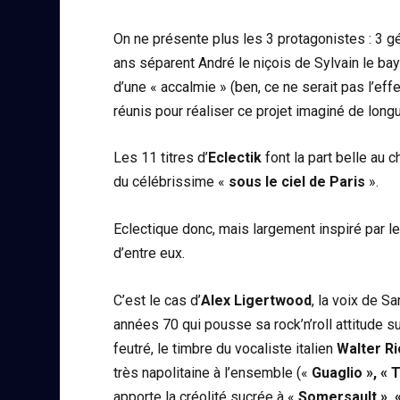
On ne présente plus les 3 protagonistes : 3 g
ans séparent André le niçois de Sylvain le bayo
d’une « accalmie » (ben, ce ne serait pas l’ef
réunis pour réaliser ce projet imaginé de long
Les 11 titres d’
Eclectik
font la part belle au 
du célébrissime «
sous le ciel de Paris
».
Eclectique donc, mais largement inspiré par le
d’entre eux.
C’est le cas d’
Alex Ligertwood
, la voix de S
années 70 qui pousse sa rock’n’roll attitude 
feutré, le timbre du vocaliste italien
Walter Ri
très napolitaine à l’ensemble («
Guaglio », « 
apporte la créolité sucrée à «
Somersault », 