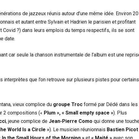
énérations de jazzeux réunis autour d’une même idée. Environ 20
nnais et autant entre Sylvain et Hadrien le parisien et profitant
fet Covid ?) dans leurs emplois du temps respectifs, ils se sont
ue date.
chant car seule la chanson instrumentale de l’album est une repris
s interprètes que l’on retrouve sur plusieurs pistes pour certain
antana, vieux complice du
groupe Troc
formé par Dédé dans les
sur 2 compositions («
Plum », « Small empty space »
). Plus
cci
, jeune complice de
Jean-Pierre Como
qui donne une touch
The World Is a Circle »
). Le musicien réunionnais
Bastien Picot
« In the Small Hours of the Morning »
et
« Maité »
avec son