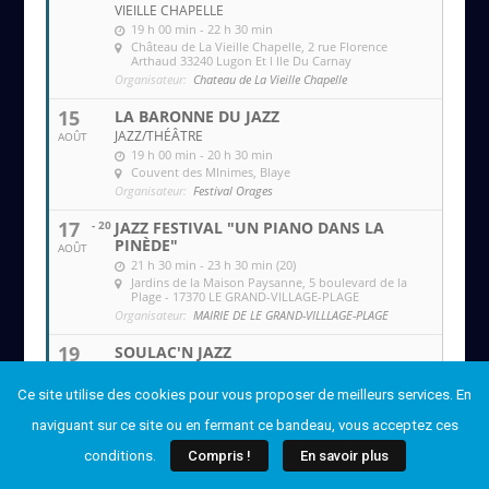
VIEILLE CHAPELLE
19 h 00 min - 22 h 30 min
Château de La Vieille Chapelle
, 2 rue Florence
Arthaud 33240 Lugon Et l Ile Du Carnay
Organisateur:
Chateau de La Vieille Chapelle
15
LA BARONNE DU JAZZ
JAZZ/THÉÂTRE
AOÛT
19 h 00 min - 20 h 30 min
Couvent des MInimes
, Blaye
Organisateur:
Festival Orages
17
- 20
JAZZ FESTIVAL "UN PIANO DANS LA
PINÈDE"
AOÛT
21 h 30 min - 23 h 30 min (20)
Jardins de la Maison Paysanne
, 5 boulevard de la
Plage - 17370 LE GRAND-VILLAGE-PLAGE
Organisateur:
MAIRIE DE LE GRAND-VILLLAGE-PLAGE
19
SOULAC'N JAZZ
FESTIVAL DE JAZZ
AOÛT
(Toute La Journée)
Ce site utilise des cookies pour vous proposer de meilleurs services. En
Salle Notre-Dame et Basilique de la fin des terres
, 3
rue Gallieni et Esplanade de la Basilique
naviguant sur ce site ou en fermant ce bandeau, vous acceptez ces
Organisateur:
Soulac'n Jazz
conditions.
Compris !
En savoir plus
20
SOULAC'N JAZZ