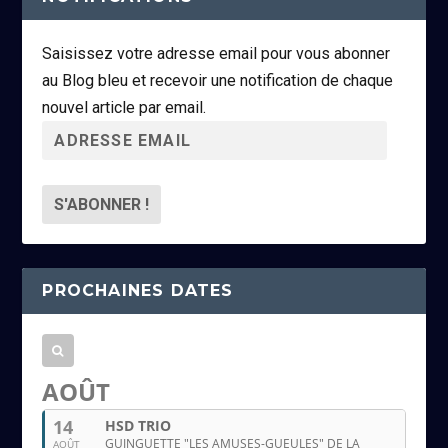
Saisissez votre adresse email pour vous abonner
au Blog bleu et recevoir une notification de chaque
nouvel article par email.
A
d
r
e
s
s
PROCHAINES DATES
e
e
m
a
AOÛT
i
14
HSD TRIO
l
GUINGUETTE "LES AMUSES-GUEULES" DE LA
AOÛT