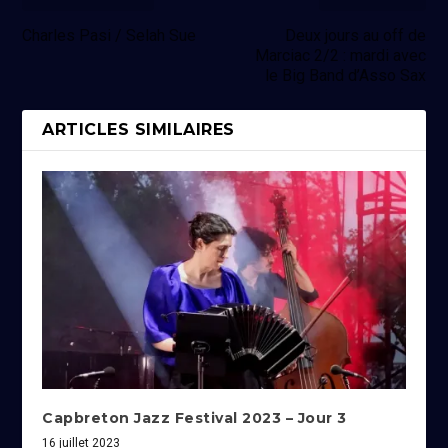
Charles Pasi / Selah Sue
Deux jours au off de
Marciac 2/2 : mardi avec
le Big Band d’Asso Sax
ARTICLES SIMILAIRES
Capbreton Jazz Festival 2023 – Jour 3
16 juillet 2023