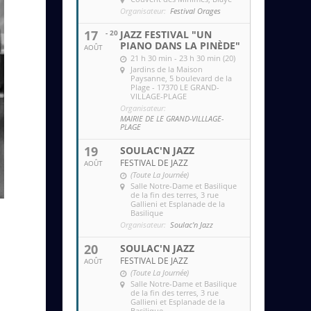
Organisateur:
Festival Orages
17
- 20
JAZZ FESTIVAL "UN
PIANO DANS LA PINÈDE"
AOÛT
21 h 30 min - 23 h 30 min (20)
Jardins de la Maison
Paysanne
, 5 boulevard de la
Plage - 17370 LE GRAND-
VILLAGE-PLAGE
Organisateur:
MAIRIE DE LE GRAND-VILLLAGE-
PLAGE
19
SOULAC'N JAZZ
FESTIVAL DE JAZZ
AOÛT
(Toute La Journée)
Salle Notre-Dame et Basilique
de la fin des terres
, 3 rue
Gallieni et Esplanade de la
Basilique
Organisateur:
Soulac'n Jazz
20
SOULAC'N JAZZ
FESTIVAL DE JAZZ
AOÛT
(Toute La Journée)
Salle Notre-Dame et Basilique
de la fin des terres
, 3 rue
Gallieni et Esplanade de la
Basilique