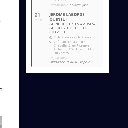
Organisateur:
Soulac'n Jazz
21
JEROME LABORDE
QUINTET
AOÛT
.
GUINGUETTE "LES AMUSES-
GUEULES" DE LA VIEILLE
CHAPELLE
19 h 00 min - 22 h 30 min
Château de La Vieille
Chapelle
, 2 rue Florence
Arthaud 33240 Lugon Et l Ile
Du Carnay
Organisateur:
Chateau de La Vieille Chapelle
t