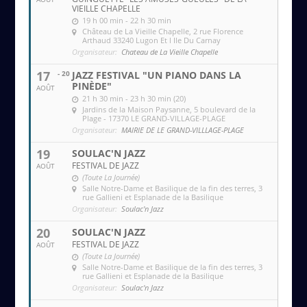
VIEILLE CHAPELLE
19 h 00 min - 22 h 30 min
Château de La Vieille Chapelle
, 2 rue Florence
Arthaud 33240 Lugon Et l Ile Du Carnay
Organisateur:
Chateau de La Vieille Chapelle
17
- 20
JAZZ FESTIVAL "UN PIANO DANS LA
PINÈDE"
AOÛT
21 h 30 min - 23 h 30 min (20)
Jardins de la Maison Paysanne
, 5 boulevard de la
Plage - 17370 LE GRAND-VILLAGE-PLAGE
Organisateur:
MAIRIE DE LE GRAND-VILLLAGE-PLAGE
19
SOULAC'N JAZZ
FESTIVAL DE JAZZ
AOÛT
(Toute La Journée)
Salle Notre-Dame et Basilique de la fin des terres
, 3
rue Gallieni et Esplanade de la Basilique
Organisateur:
Soulac'n Jazz
20
SOULAC'N JAZZ
FESTIVAL DE JAZZ
AOÛT
(Toute La Journée)
Salle Notre-Dame et Basilique de la fin des terres
, 3
rue Gallieni et Esplanade de la Basilique
Organisateur:
Soulac'n Jazz