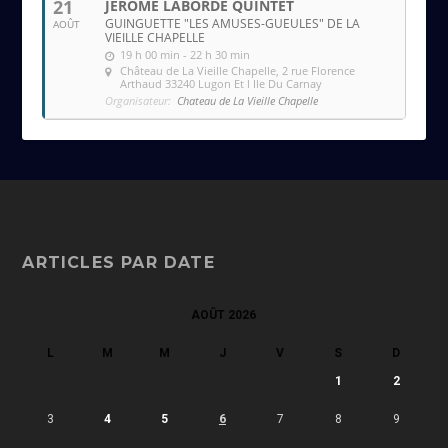
21
JEROME LABORDE QUINTET
GUINGUETTE "LES AMUSES-GUEULES" DE LA
AOÛT
VIEILLE CHAPELLE
19 h 00 min - 22 h 30 min
Château de La Vieille Chapelle
, 2 rue Florence
Arthaud 33240 Lugon Et l Ile Du Carnay
Organisateur:
Chateau de La Vieille Chapelle
ARTICLES PAR DATE
AOÛT 2026
L
M
M
J
V
S
D
1
2
3
4
5
6
7
8
9