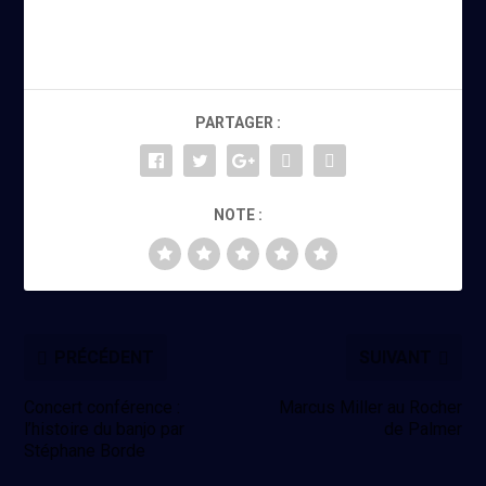
PARTAGER :
NOTE :
PRÉCÉDENT
SUIVANT
Concert conférence :
Marcus Miller au Rocher
l’histoire du banjo par
de Palmer
Stéphane Borde