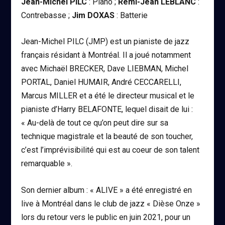
Jean-Michel PILC
: Piano ;
Rémi-Jean LEBLANC
:
Contrebasse ;
Jim DOXAS
: Batterie
Jean-Michel PILC
(JMP)
est un pianiste de jazz
français résidant à Montréal. Il a joué notamment
avec Michaël BRECKER, Dave LIEBMAN, Michel
PORTAL, Daniel HUMAIR, André CECCARELLI,
Marcus MILLER et a été le directeur musical et le
pianiste d’Harry BELAFONTE, lequel disait de lui :
« Au-delà de tout ce qu’on peut dire sur sa
technique magistrale et la beauté de son toucher,
c’est l’imprévisibilité qui est au coeur de son talent
remarquable ».
Son dernier album :
« ALIVE »
a été enregistré en
live à Montréal dans le club de jazz « Dièse Onze »
lors du retour vers le public en juin 2021, pour un