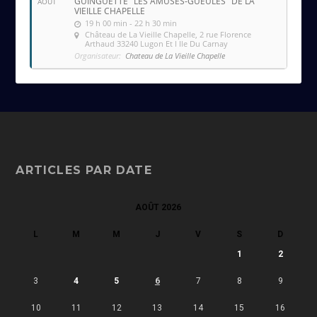
GUINGUETTE "LES AMUSES-GUEULES" DE LA
AOÛT
VIEILLE CHAPELLE
19 h 00 min - 22 h 30 min
Château de La Vieille Chapelle
, 2 rue Florence
Arthaud 33240 Lugon Et l Ile Du Carnay
Organisateur:
Chateau de La Vieille Chapelle
ARTICLES PAR DATE
AOÛT 2026
L
M
M
J
V
S
D
1
2
3
4
5
6
7
8
9
10
11
12
13
14
15
16