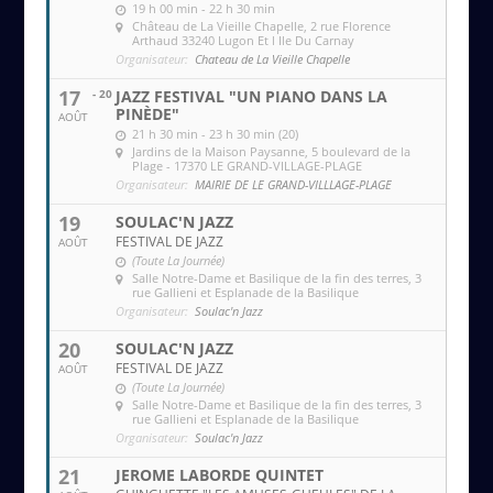
19 h 00 min - 22 h 30 min
Château de La Vieille Chapelle
, 2 rue Florence
Arthaud 33240 Lugon Et l Ile Du Carnay
Organisateur:
Chateau de La Vieille Chapelle
17
- 20
JAZZ FESTIVAL "UN PIANO DANS LA
PINÈDE"
AOÛT
21 h 30 min - 23 h 30 min (20)
Jardins de la Maison Paysanne
, 5 boulevard de la
Plage - 17370 LE GRAND-VILLAGE-PLAGE
Organisateur:
MAIRIE DE LE GRAND-VILLLAGE-PLAGE
19
SOULAC'N JAZZ
FESTIVAL DE JAZZ
AOÛT
(Toute La Journée)
Salle Notre-Dame et Basilique de la fin des terres
, 3
rue Gallieni et Esplanade de la Basilique
Organisateur:
Soulac'n Jazz
20
SOULAC'N JAZZ
FESTIVAL DE JAZZ
AOÛT
(Toute La Journée)
Salle Notre-Dame et Basilique de la fin des terres
, 3
rue Gallieni et Esplanade de la Basilique
Organisateur:
Soulac'n Jazz
21
JEROME LABORDE QUINTET