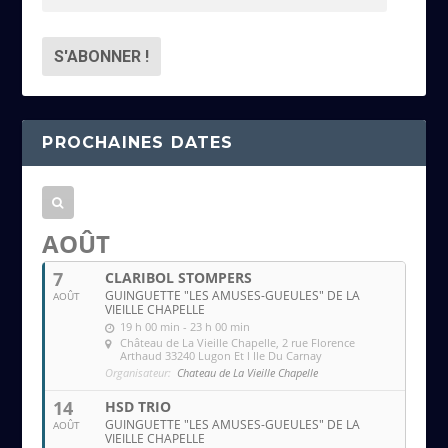
d
r
e
s
s
PROCHAINES DATES
e
e
m
a
AOÛT
i
7
CLARIBOL STOMPERS
l
GUINGUETTE "LES AMUSES-GUEULES" DE LA
AOÛT
VIEILLE CHAPELLE
19 h 00 min - 23 h 00 min
Château de La Vieille Chapelle
, 2 rue Florence
Arthaud 33240 Lugon Et l Ile Du Carnay
Organisateur:
Chateau de La Vieille Chapelle
14
HSD TRIO
GUINGUETTE "LES AMUSES-GUEULES" DE LA
AOÛT
VIEILLE CHAPELLE