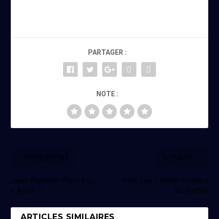
PARTAGER :
NOTE :
PRÉCÉDENT
SUIVANT
Jean-Baptiste Pinet trio
Paul Lay « Deep Rivers »
« Ancre »
au Rocher
ARTICLES SIMILAIRES