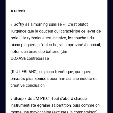
A retenir :
« Softly as a morning sunrise »
: C’est plutôt
l’urgence que la douceur qui caractérise ce lever de
soleil : la rythmique est incisive, les touches du
piano plaquées, c’est riche, vif, improvisé à souhait,
notons un beau duo batterie (
Jim
DOXAS
)/contrebasse
(
R-J LEBLANC)
, un piano frénétique, quelques
phrasés plus apaisés pour finir sur une inédite et
créative conclusion.
« Sharp »
de JM PILC
: Tout d’abord chaque
instrumentiste égraine sa partition, puis comme on
monte une mayonnaise (excusez la comparaison),