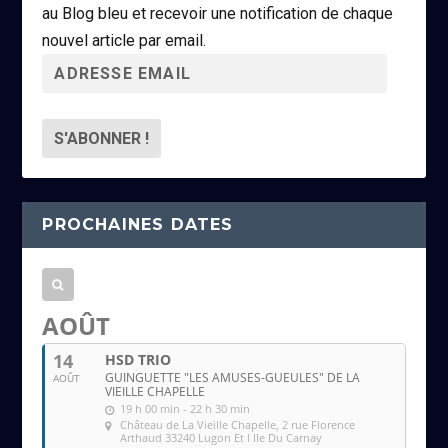
au Blog bleu et recevoir une notification de chaque
nouvel article par email.
A
d
r
e
s
s
PROCHAINES DATES
e
e
m
a
AOÛT
i
14
HSD TRIO
l
GUINGUETTE "LES AMUSES-GUEULES" DE LA
AOÛT
VIEILLE CHAPELLE
19 h 00 min - 22 h 30 min
Château de La Vieille Chapelle
, 2 rue Florence
Arthaud 33240 Lugon Et l Ile Du Carnay