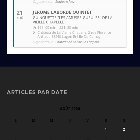
Organisateur:
Soulac'n Jazz
21
JEROME LABORDE QUINTET
GUINGUETTE "LES AMUSES-GUEULES" DE LA
AOÛT
VIEILLE CHAPELLE
19 h 00 min - 22 h 30 min
Château de La Vieille Chapelle
, 2 rue Florence
Arthaud 33240 Lugon Et l Ile Du Carnay
Organisateur:
Chateau de La Vieille Chapelle
ARTICLES PAR DATE
AOÛT 2026
L
M
M
J
V
S
D
1
2