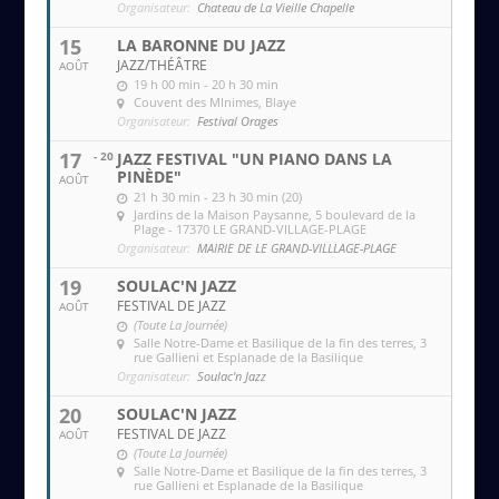
Organisateur:
Chateau de La Vieille Chapelle
15
LA BARONNE DU JAZZ
JAZZ/THÉÂTRE
AOÛT
19 h 00 min - 20 h 30 min
Couvent des MInimes
, Blaye
Organisateur:
Festival Orages
17
- 20
JAZZ FESTIVAL "UN PIANO DANS LA
PINÈDE"
AOÛT
21 h 30 min - 23 h 30 min (20)
Jardins de la Maison Paysanne
, 5 boulevard de la
Plage - 17370 LE GRAND-VILLAGE-PLAGE
Organisateur:
MAIRIE DE LE GRAND-VILLLAGE-PLAGE
19
SOULAC'N JAZZ
FESTIVAL DE JAZZ
AOÛT
(Toute La Journée)
Salle Notre-Dame et Basilique de la fin des terres
, 3
rue Gallieni et Esplanade de la Basilique
Organisateur:
Soulac'n Jazz
20
SOULAC'N JAZZ
FESTIVAL DE JAZZ
AOÛT
(Toute La Journée)
Salle Notre-Dame et Basilique de la fin des terres
, 3
rue Gallieni et Esplanade de la Basilique