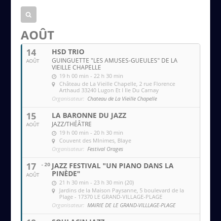
e
m
a
AOÛT
i
14
HSD TRIO
l
GUINGUETTE "LES AMUSES-GUEULES" DE LA
AOÛT
VIEILLE CHAPELLE
19 h 00 min - 22 h 30 min
Château de La Vieille Chapelle
, 2 rue Florence
Arthaud 33240 Lugon Et l Ile Du Carnay
Organisateur:
Chateau de La Vieille Chapelle
15
LA BARONNE DU JAZZ
JAZZ/THÉÂTRE
AOÛT
19 h 00 min - 20 h 30 min
Couvent des MInimes
, Blaye
Organisateur:
Festival Orages
17
- 20
JAZZ FESTIVAL "UN PIANO DANS LA
PINÈDE"
AOÛT
21 h 30 min - 23 h 30 min (20)
Jardins de la Maison Paysanne
, 5 boulevard de la
Plage - 17370 LE GRAND-VILLAGE-PLAGE
Organisateur:
MAIRIE DE LE GRAND-VILLLAGE-PLAGE