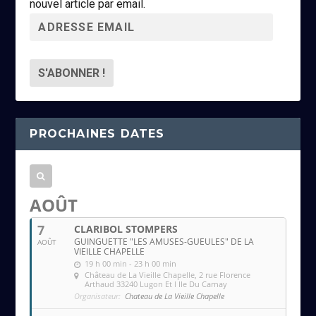
nouvel article par email.
A
d
r
e
s
s
PROCHAINES DATES
e
e
m
a
AOÛT
i
7
CLARIBOL STOMPERS
l
GUINGUETTE "LES AMUSES-GUEULES" DE LA
AOÛT
VIEILLE CHAPELLE
19 h 00 min - 23 h 00 min
Château de La Vieille Chapelle
, 2 rue Florence
Arthaud 33240 Lugon Et l Ile Du Carnay
Organisateur:
Chateau de La Vieille Chapelle