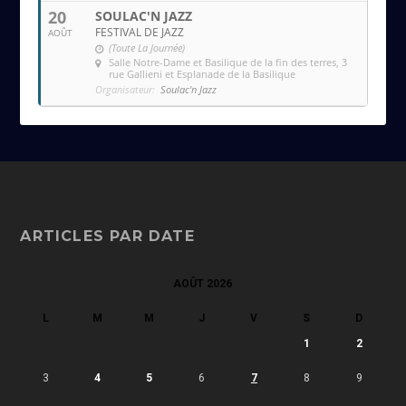
20
SOULAC'N JAZZ
FESTIVAL DE JAZZ
AOÛT
(Toute La Journée)
Salle Notre-Dame et Basilique de la fin des terres
, 3
rue Gallieni et Esplanade de la Basilique
Organisateur:
Soulac'n Jazz
ARTICLES PAR DATE
AOÛT 2026
L
M
M
J
V
S
D
1
2
3
4
5
6
7
8
9