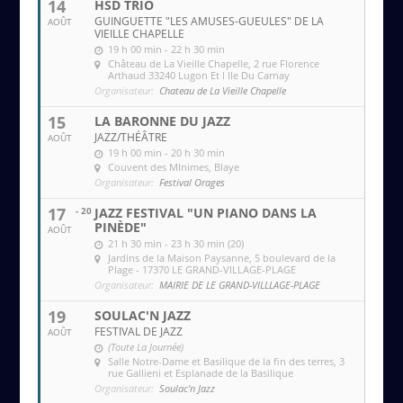
14
HSD TRIO
GUINGUETTE "LES AMUSES-GUEULES" DE LA
AOÛT
VIEILLE CHAPELLE
19 h 00 min - 22 h 30 min
Château de La Vieille Chapelle
, 2 rue Florence
Arthaud 33240 Lugon Et l Ile Du Carnay
Organisateur:
Chateau de La Vieille Chapelle
15
LA BARONNE DU JAZZ
JAZZ/THÉÂTRE
AOÛT
19 h 00 min - 20 h 30 min
Couvent des MInimes
, Blaye
Organisateur:
Festival Orages
17
- 20
JAZZ FESTIVAL "UN PIANO DANS LA
PINÈDE"
AOÛT
21 h 30 min - 23 h 30 min (20)
Jardins de la Maison Paysanne
, 5 boulevard de la
Plage - 17370 LE GRAND-VILLAGE-PLAGE
Organisateur:
MAIRIE DE LE GRAND-VILLLAGE-PLAGE
19
SOULAC'N JAZZ
FESTIVAL DE JAZZ
AOÛT
(Toute La Journée)
Salle Notre-Dame et Basilique de la fin des terres
, 3
rue Gallieni et Esplanade de la Basilique
Organisateur:
Soulac'n Jazz