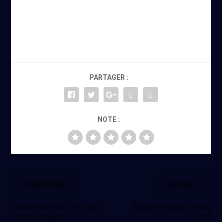
PARTAGER :
NOTE :
PRÉCÉDENT
SUIVANT
Olivier Ker Ourio, invité de
Roberto Gervasi Swing
Valérie Chane Tef :
Trio