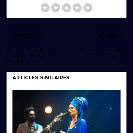
PRÉCÉDENT
SUIVANT
30 ans et 24 heures de
Guitaralde royaume de la
Swing #3 ; Monty
guitare
Alexander
ARTICLES SIMILAIRES