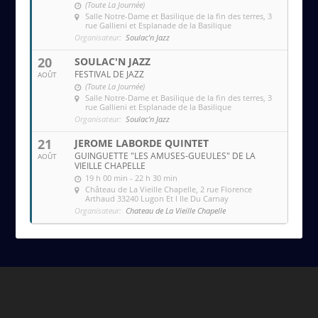
(Toute La Journée)
Salle Notre-Dame et Basilique de la fin des terres
, 3
rue Gallieni et Esplanade de la Basilique
Organisateur:
Soulac'n Jazz
20
SOULAC'N JAZZ
FESTIVAL DE JAZZ
AOÛT
(Toute La Journée)
Salle Notre-Dame et Basilique de la fin des terres
, 3
rue Gallieni et Esplanade de la Basilique
Organisateur:
Soulac'n Jazz
21
JEROME LABORDE QUINTET
GUINGUETTE "LES AMUSES-GUEULES" DE LA
AOÛT
VIEILLE CHAPELLE
19 h 00 min - 22 h 30 min
Château de La Vieille Chapelle
, 2 rue Florence
Arthaud 33240 Lugon Et l Ile Du Carnay
Organisateur:
Chateau de La Vieille Chapelle