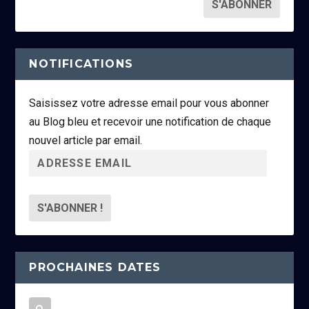
NOTIFICATIONS
Saisissez votre adresse email pour vous abonner
au Blog bleu et recevoir une notification de chaque
nouvel article par email.
A
d
r
e
s
s
PROCHAINES DATES
e
e
m