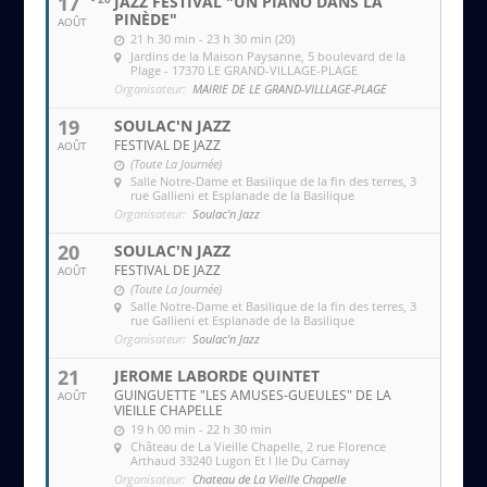
17
JAZZ FESTIVAL "UN PIANO DANS LA
PINÈDE"
AOÛT
21 h 30 min - 23 h 30 min (20)
Jardins de la Maison Paysanne
, 5 boulevard de la
Plage - 17370 LE GRAND-VILLAGE-PLAGE
Organisateur:
MAIRIE DE LE GRAND-VILLLAGE-PLAGE
19
SOULAC'N JAZZ
FESTIVAL DE JAZZ
AOÛT
(Toute La Journée)
Salle Notre-Dame et Basilique de la fin des terres
, 3
rue Gallieni et Esplanade de la Basilique
Organisateur:
Soulac'n Jazz
20
SOULAC'N JAZZ
FESTIVAL DE JAZZ
AOÛT
(Toute La Journée)
Salle Notre-Dame et Basilique de la fin des terres
, 3
rue Gallieni et Esplanade de la Basilique
Organisateur:
Soulac'n Jazz
21
JEROME LABORDE QUINTET
GUINGUETTE "LES AMUSES-GUEULES" DE LA
AOÛT
VIEILLE CHAPELLE
19 h 00 min - 22 h 30 min
Château de La Vieille Chapelle
, 2 rue Florence
Arthaud 33240 Lugon Et l Ile Du Carnay
Organisateur:
Chateau de La Vieille Chapelle