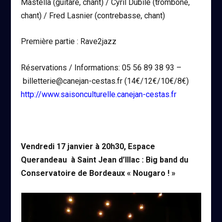
Mastella (guitare, chant) / Cyril Dubilé (trombone,
chant) / Fred Lasnier (contrebasse, chant)
Première partie : Rave2jazz
Réservations / Informations: 05 56 89 38 93 –
billetterie@canejan-cestas.fr (14€/12€/10€/8€)
http://www.saisonculturelle.canejan-cestas.fr
Vendredi 17 janvier à 20h30, Espace
Querandeau à Saint Jean d’Illac : Big band du
Conservatoire de Bordeaux « Nougaro ! »