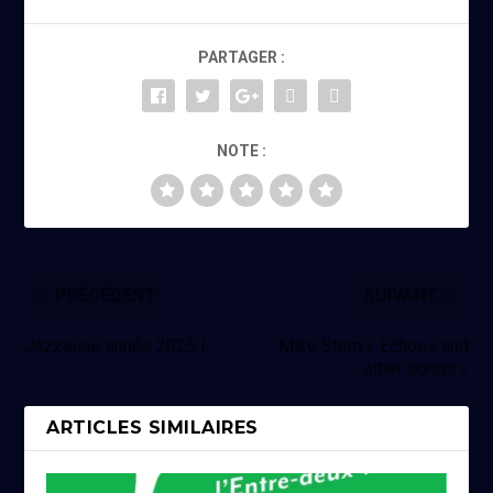
PARTAGER :
NOTE :
PRÉCÉDENT
SUIVANT
Jazzeuse année 2025 !
Mike Stern « Echoes and
other songs »
ARTICLES SIMILAIRES