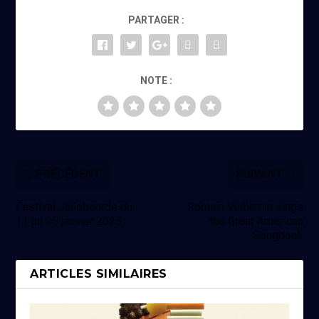
PARTAGER :
NOTE :
PRÉCÉDENT
SUIVANT
Festival Jallobourde du
Romain Vuillemin sings
11 au 25 janvier 2025
the Great American
Songbook
ARTICLES SIMILAIRES