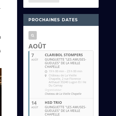
e
s
r
s
PROCHAINES DATES
e
e
m
s
a
AOÛT
i
é
7
CLARIBOL STOMPERS
l
GUINGUETTE "LES AMUSES-
AOÛT
GUEULES" DE LA VIEILLE
CHAPELLE
19 h 00 min - 23 h 00 min
Château de La Vieille
Chapelle
, 2 rue Florence
Arthaud 33240 Lugon Et l Ile
Du Carnay
Organisateur:
Chateau de La Vieille Chapelle
14
HSD TRIO
GUINGUETTE "LES AMUSES-
AOÛT
GUEULES" DE LA VIEILLE
CHAPELLE