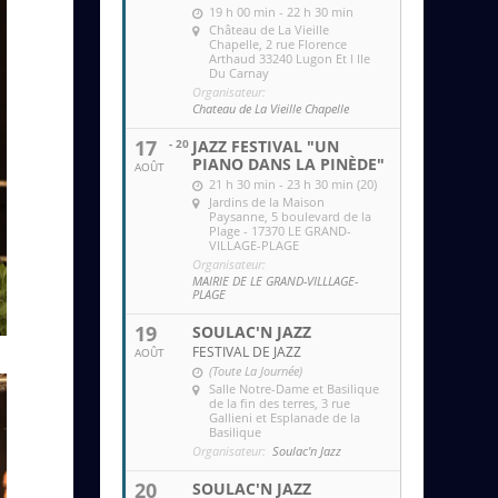
19 h 00 min - 22 h 30 min
Château de La Vieille
Chapelle
, 2 rue Florence
Arthaud 33240 Lugon Et l Ile
Du Carnay
Organisateur:
Chateau de La Vieille Chapelle
17
- 20
JAZZ FESTIVAL "UN
PIANO DANS LA PINÈDE"
AOÛT
21 h 30 min - 23 h 30 min (20)
Jardins de la Maison
Paysanne
, 5 boulevard de la
Plage - 17370 LE GRAND-
VILLAGE-PLAGE
Organisateur:
MAIRIE DE LE GRAND-VILLLAGE-
PLAGE
19
SOULAC'N JAZZ
FESTIVAL DE JAZZ
AOÛT
(Toute La Journée)
Salle Notre-Dame et Basilique
de la fin des terres
, 3 rue
Gallieni et Esplanade de la
Basilique
Organisateur:
Soulac'n Jazz
20
SOULAC'N JAZZ