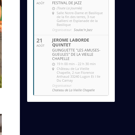
FESTIVAL DE JAZZ
AOÛT
(Toute La Journée)
Salle Notre-Dame et Basilique
de la fin des terres
, 3 rue
Gallieni et Esplanade de la
Basilique
Organisateur:
Soulac'n Jazz
21
JEROME LABORDE
QUINTET
AOÛT
GUINGUETTE "LES AMUSES-
GUEULES" DE LA VIEILLE
CHAPELLE
19 h 00 min - 22 h 30 min
Château de La Vieille
Chapelle
, 2 rue Florence
Arthaud 33240 Lugon Et l Ile
Du Carnay
Organisateur:
Chateau de La Vieille Chapelle