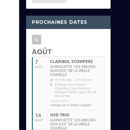
e
s
s
PROCHAINES DATES
e
e
m
a
AOÛT
i
7
CLARIBOL STOMPERS
l
GUINGUETTE "LES AMUSES-
AOÛT
GUEULES" DE LA VIEILLE
CHAPELLE
19 h 00 min - 23 h 00 min
Château de La Vieille
Chapelle
, 2 rue Florence
Arthaud 33240 Lugon Et l Ile
Du Carnay
Organisateur:
Chateau de La Vieille Chapelle
14
HSD TRIO
GUINGUETTE "LES AMUSES-
AOÛT
GUEULES" DE LA VIEILLE
CHAPELLE