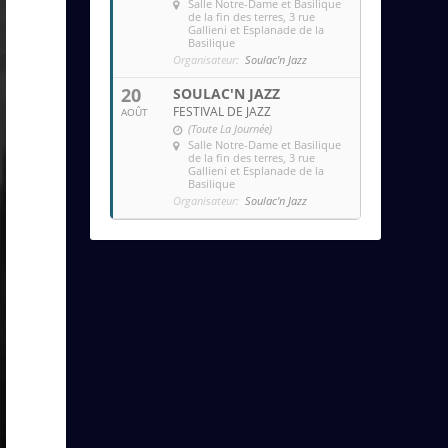
Salle Notre-Dame et Basilique
de la fin des terres
, 3 rue
Gallieni et Esplanade de la
Basilique
Organisateur:
Soulac'n Jazz
20
SOULAC'N JAZZ
FESTIVAL DE JAZZ
AOÛT
(Toute La Journée)
Salle Notre-Dame et Basilique
de la fin des terres
, 3 rue
Gallieni et Esplanade de la
Basilique
Organisateur:
Soulac'n Jazz