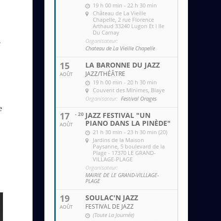
19 h 00 min - 22 h 30 min
Château de La Vieille
Chapelle
, 2 rue Florence
Arthaud 33240 Lugon Et l Ile
Du Carnay
Organisateur:
e
Chateau de La Vieille Chapelle
15
LA BARONNE DU JAZZ
JAZZ/THÉÂTRE
AOÛT
19 h 00 min - 20 h 30 min
Couvent des MInimes
, Blaye
Organisateur:
Festival Orages
e
17
- 20
JAZZ FESTIVAL "UN
PIANO DANS LA PINÈDE"
AOÛT
21 h 30 min - 23 h 30 min (20)
Jardins de la Maison
Paysanne
, 5 boulevard de la
Plage - 17370 LE GRAND-
VILLAGE-PLAGE
Organisateur:
MAIRIE DE LE GRAND-VILLLAGE-
PLAGE
19
SOULAC'N JAZZ
FESTIVAL DE JAZZ
AOÛT
(Toute La Journée)