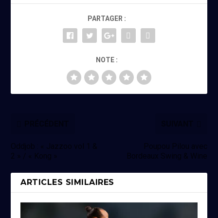
PARTAGER :
NOTE :
PRÉCÉDENT
SUIVANT
Oddjob : « Jazzoo vol 1 &
Poupou Pilou avec
2 » / « Kong »
Bordeaux Swing & Wine
ARTICLES SIMILAIRES