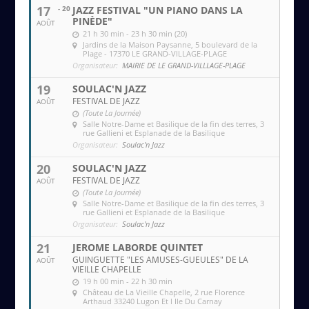
17
- 20
JAZZ FESTIVAL "UN PIANO DANS LA
PINÈDE"
AOÛT
21 h 30 min - 23 h 30 min (20)
Jardins de la Maison Paysanne
, 5 boulevard de la
Plage - 17370 LE GRAND-VILLAGE-PLAGE
Organisateur:
MAIRIE DE LE GRAND-VILLLAGE-PLAGE
19
SOULAC'N JAZZ
FESTIVAL DE JAZZ
AOÛT
(Toute La Journée)
Salle Notre-Dame et Basilique de la fin des terres
, 3
rue Gallieni et Esplanade de la Basilique
Organisateur:
Soulac'n Jazz
20
SOULAC'N JAZZ
FESTIVAL DE JAZZ
AOÛT
(Toute La Journée)
Salle Notre-Dame et Basilique de la fin des terres
, 3
rue Gallieni et Esplanade de la Basilique
Organisateur:
Soulac'n Jazz
21
JEROME LABORDE QUINTET
GUINGUETTE "LES AMUSES-GUEULES" DE LA
AOÛT
VIEILLE CHAPELLE
19 h 00 min - 22 h 30 min
Château de La Vieille Chapelle
, 2 rue Florence
Arthaud 33240 Lugon Et l Ile Du Carnay