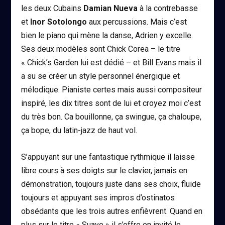
les deux Cubains
Damian Nueva
à la contrebasse
et
Inor Sotolongo
aux percussions. Mais c’est
bien le piano qui mène la danse, Adrien y excelle.
Ses deux modèles sont Chick Corea – le titre
« Chick’s Garden lui est dédié – et Bill Evans mais il
a su se créer un style personnel énergique et
mélodique. Pianiste certes mais aussi compositeur
inspiré, les dix titres sont de lui et croyez moi c’est
du très bon. Ca bouillonne, ça swingue, ça chaloupe,
ça bope, du latin-jazz de haut vol.
S’appuyant sur une fantastique rythmique il laisse
libre cours à ses doigts sur le clavier, jamais en
démonstration, toujours juste dans ses choix, fluide
toujours et appuyant ses impros d’ostinatos
obsédants que les trois autres enfièvrent. Quand en
plus sur le titre « Suave » il s’offre en invité le