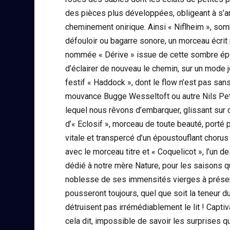
des pièces plus développées, obligeant à s’arr
cheminement onirique. Ainsi « Niflheim », somb
défouloir ou bagarre sonore, un morceau écrit
nommée « Dérive » issue de cette sombre époq
d’éclairer de nouveau le chemin, sur un mode jol
festif « Haddock », dont le flow n’est pas sa
mouvance Bugge Wesseltoft ou autre Nils Petter
lequel nous rêvons d’embarquer, glissant sur 
d’« Eclosif », morceau de toute beauté, porté
vitale et transpercé d’un époustouflant chorus 
avec le morceau titre et « Coquelicot », l’un d
dédié à notre mère Nature, pour les saisons qu
noblesse de ses immensités vierges à préserver
pousseront toujours, quel que soit la teneur 
détruisent pas irrémédiablement le lit ! Captiva
cela dit, impossible de savoir les surprises q