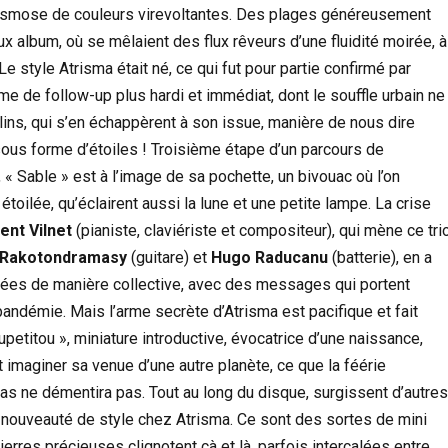
e osmose de couleurs virevoltantes. Des plages généreusement
x album, où se mêlaient des flux rêveurs d’une fluidité moirée, à
 style Atrisma était né, ce qui fut pour partie confirmé par
rme de follow-up plus hardi et immédiat, dont le souffle urbain ne
alins, qui s’en échappèrent à son issue, manière de nous dire
r sous forme d’étoiles ! Troisième étape d’un parcours de
« Sable » est à l’image de sa pochette, un bivouac où l’on
t étoilée, qu’éclairent aussi la lune et une petite lampe. La crise
ent Vilnet
(pianiste, claviériste et compositeur), qui mène ce trio
 Rakotondramasy
(guitare) et
Hugo Raducanu
(batterie), en a
ngées de manière collective, avec des messages qui portent
ndémie. Mais l’arme secrète d’Atrisma est pacifique et fait
oupetitou », miniature introductive, évocatrice d’une naissance,
 imaginer sa venue d’une autre planète, ce que la féérie
 pas ne démentira pas. Tout au long du disque, surgissent d’autre
e nouveauté de style chez Atrisma. Ce sont des sortes de mini
erres précieuses clignotent çà et là, parfois intercalées entre