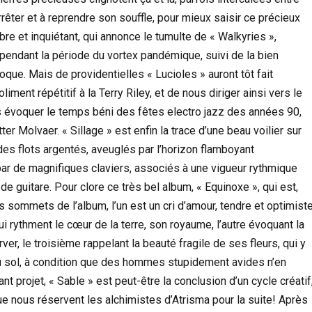
êter et à reprendre son souffle, pour mieux saisir ce précieux
re et inquiétant, qui annonce le tumulte de « Walkyries »,
 pendant la période du vortex pandémique, suivi de la bien
ue. Mais de providentielles « Lucioles » auront tôt fait
iment répétitif à la Terry Riley, et de nous diriger ainsi vers le
ns évoquer le temps béni des fêtes electro jazz des années 90,
 Molvaer. « Sillage » est enfin la trace d’une beau voilier sur
des flots argentés, aveuglés par l’horizon flamboyant
 par de magnifiques claviers, associés à une vigueur rythmique
de guitare. Pour clore ce très bel album, « Equinoxe », qui est,
es sommets de l’album, l’un est un cri d’amour, tendre et optimiste
i rythment le cœur de la terre, son royaume, l’autre évoquant la
, le troisième rappelant la beauté fragile de ses fleurs, qui y
du sol, à condition que des hommes stupidement avides n’en
nt projet, « Sable » est peut-être la conclusion d’un cycle créatif
ue nous réservent les alchimistes d’Atrisma pour la suite! Après