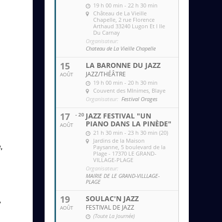
19 h 00 min - 22 h 30 min
Château de La Vieille
Chapelle
, 2 rue Florence
Arthaud 33240 Lugon Et l Ile
Du Carnay
Organisateur:
Chateau de La Vieille Chapelle
15
LA BARONNE DU JAZZ
JAZZ/THÉÂTRE
AOÛT
19 h 00 min - 20 h 30 min
Couvent des MInimes
, Blaye
Organisateur:
Festival Orages
17
- 20
JAZZ FESTIVAL "UN
PIANO DANS LA PINÈDE"
AOÛT
21 h 30 min - 23 h 30 min (20)
Jardins de la Maison
,
Paysanne
, 5 boulevard de la
Plage - 17370 LE GRAND-
VILLAGE-PLAGE
Organisateur:
MAIRIE DE LE GRAND-VILLLAGE-
PLAGE
19
SOULAC'N JAZZ
,
FESTIVAL DE JAZZ
AOÛT
(Toute La Journée)