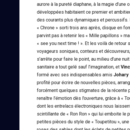
aurore à la pureté diaphane, à la magie d’un
développées habitaient ce premier et ambitieu
des courants plus dynamiques et percussifs. Le
« Chrone » sorti trois ans après, disque en fo
parvint pas à retenir les « Mille papillons » m
« see you next time ! ». Et les voilà de retou
voyageurs soniques, conteurs et découvreurs, 
s’arrête pour faire le point, au milieu d’une nui
sanitaire a tout gelé sauf l’imagination, et
Vinc
formé avec ses indispensables amis
Johary
profité pour écrire de nouvelles pièces, arra
forcément quelques stigmates de la récente pa
renaître l’émotion dès l’ouverture, grâce à « T
dont les entrelacs électroniques nous laissent
scintillante de « Ron Ron » qui lui emboite le
petites pièces du style de « Toupetitou », un
roses des sables dont les éclats de petites pi