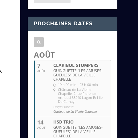
e
s
s
PROCHAINES DATES
e
e
m
a
AOÛT
i
7
CLARIBOL STOMPERS
l
GUINGUETTE "LES AMUSES-
,
AOÛT
GUEULES" DE LA VIEILLE
CHAPELLE
19 h 00 min - 23 h 00 min
Château de La Vieille
Chapelle
, 2 rue Florence
Arthaud 33240 Lugon Et l Ile
Du Carnay
Organisateur:
Chateau de La Vieille Chapelle
s
14
HSD TRIO
GUINGUETTE "LES AMUSES-
AOÛT
GUEULES" DE LA VIEILLE
CHAPELLE