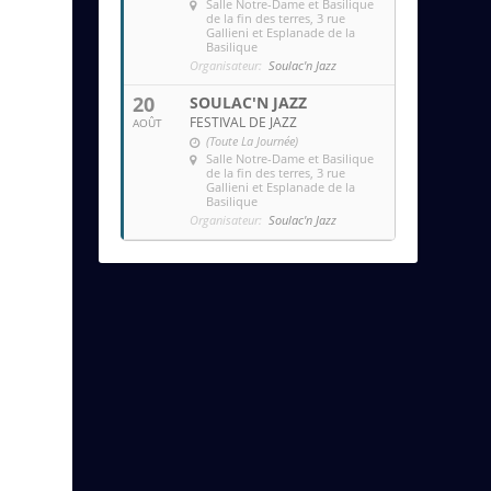
Salle Notre-Dame et Basilique
de la fin des terres
, 3 rue
Gallieni et Esplanade de la
Basilique
Organisateur:
Soulac'n Jazz
20
SOULAC'N JAZZ
FESTIVAL DE JAZZ
AOÛT
(Toute La Journée)
Salle Notre-Dame et Basilique
de la fin des terres
, 3 rue
Gallieni et Esplanade de la
Basilique
Organisateur:
Soulac'n Jazz