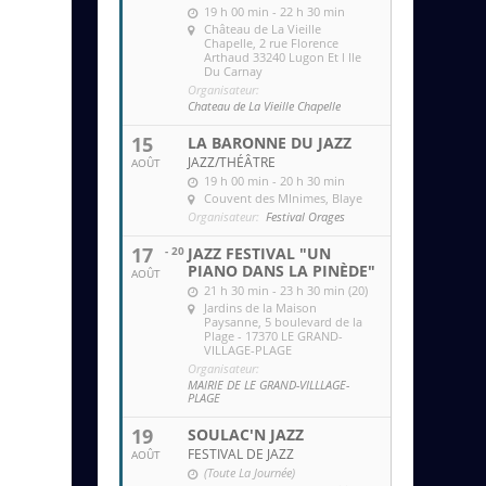
19 h 00 min - 22 h 30 min
Château de La Vieille
Chapelle
, 2 rue Florence
Arthaud 33240 Lugon Et l Ile
Du Carnay
Organisateur:
Chateau de La Vieille Chapelle
15
LA BARONNE DU JAZZ
JAZZ/THÉÂTRE
AOÛT
19 h 00 min - 20 h 30 min
Couvent des MInimes
, Blaye
Organisateur:
Festival Orages
17
- 20
JAZZ FESTIVAL "UN
PIANO DANS LA PINÈDE"
AOÛT
21 h 30 min - 23 h 30 min (20)
Jardins de la Maison
Paysanne
, 5 boulevard de la
Plage - 17370 LE GRAND-
VILLAGE-PLAGE
Organisateur:
MAIRIE DE LE GRAND-VILLLAGE-
PLAGE
19
SOULAC'N JAZZ
FESTIVAL DE JAZZ
AOÛT
(Toute La Journée)