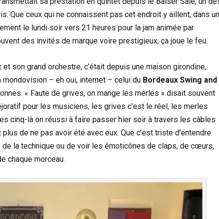
ansmettait sa prestation en quintet depuis le Baiser Salé, un de
s. Que ceux qui ne connaissent pas cet endroit y aillent, dans u
ièrement le lundi soir vers 21 heures pour la jam animée par
uvent des invités de marque voire prestigieux, ça joue le feu.
 et son grand orchestre, c’était depuis une maison girondine,
 mondovision – eh oui, internet – celui du
Bordeaux Swing and
onnes. « Faute de grives, on mange les merles » disait souvent
joratif pour les musiciens, les grives c’est le réel, les merles
ces cinq-là on réussi à faire passer hier soir à travers les câbles
 plus de ne pas avoir été avec eux. Que c’est triste d’entendre
de la technique ou de voir les émoticônes de claps, de cœurs,
n de chaque morceau.