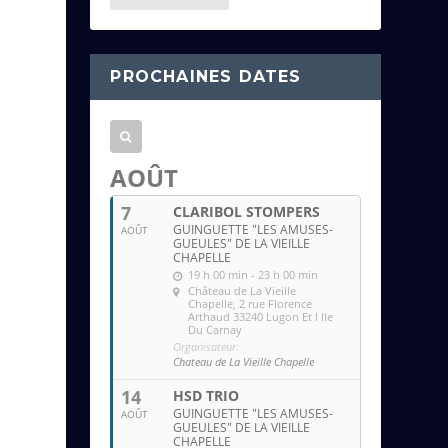
e
s
s
PROCHAINES DATES
e
e
m
a
AOÛT
i
7
CLARIBOL STOMPERS
l
GUINGUETTE "LES AMUSES-
AOÛT
GUEULES" DE LA VIEILLE
CHAPELLE
19 h 00 min - 23 h 00 min
Château de La Vieille
Chapelle
, 2 rue Florence
Arthaud 33240 Lugon Et l Ile
Du Carnay
Organisateur:
Chateau de La Vieille Chapelle
14
HSD TRIO
GUINGUETTE "LES AMUSES-
AOÛT
GUEULES" DE LA VIEILLE
CHAPELLE