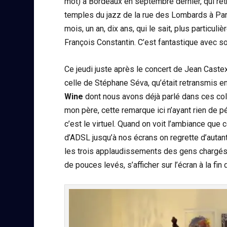
mot) à Bordeaux en septembre dernier, qui retr
temples du jazz de la rue des Lombards à Pari
mois, un an, dix ans, qui le sait, plus particul
François Constantin. C’est fantastique avec so
Ce jeudi juste après le concert de Jean Castex
celle de Stéphane Séva, qu’était retransmis en
Wine
dont nous avons déjà parlé dans ces col
mon père, cette remarque ici n’ayant rien de pé
c’est le virtuel. Quand on voit l’ambiance que 
d’ADSL jusqu’à nos écrans on regrette d’autant
les trois applaudissements des gens chargés 
de pouces levés, s’afficher sur l’écran à la fi