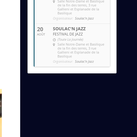
Salle Notre-Dame et Basilique
de la fin des terres
, 3 rue
Gallieni et Esplanade de la
Basilique
Organisateur:
Soulac'n Jazz
20
SOULAC'N JAZZ
FESTIVAL DE JAZZ
AOÛT
(Toute La Journée)
Salle Notre-Dame et Basilique
de la fin des terres
, 3 rue
Gallieni et Esplanade de la
Basilique
Organisateur:
Soulac'n Jazz