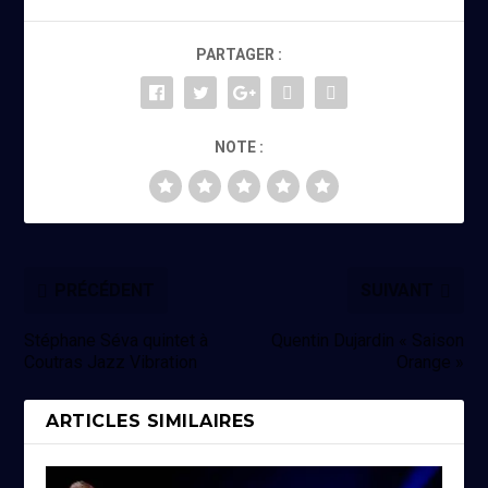
PARTAGER :
NOTE :
PRÉCÉDENT
SUIVANT
Stéphane Séva quintet à
Quentin Dujardin « Saison
Coutras Jazz Vibration
Orange »
ARTICLES SIMILAIRES