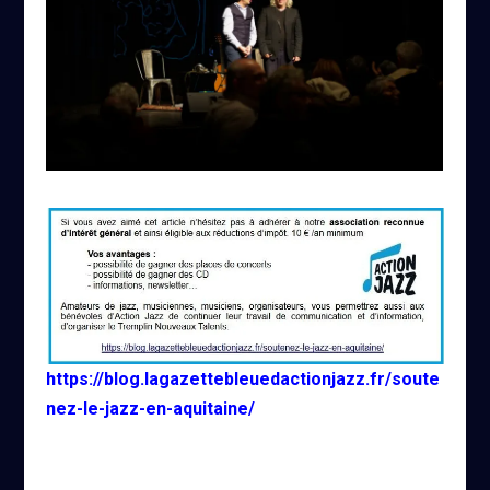
https://blog.lagazettebleuedactionjazz.fr/soute
nez-le-jazz-en-aquitaine/