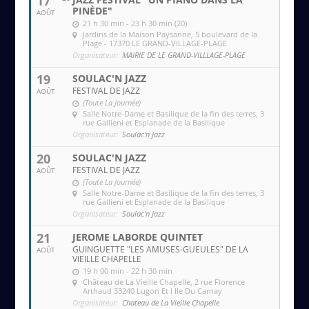
17
PINÈDE"
AOÛT
21 h 30 min - 23 h 30 min (20)
Jardins de la Maison Paysanne
, 5 boulevard de la
Plage - 17370 LE GRAND-VILLAGE-PLAGE
Organisateur:
MAIRIE DE LE GRAND-VILLLAGE-PLAGE
19
SOULAC'N JAZZ
FESTIVAL DE JAZZ
AOÛT
(Toute La Journée)
Salle Notre-Dame et Basilique de la fin des terres
, 3
rue Gallieni et Esplanade de la Basilique
Organisateur:
Soulac'n Jazz
20
SOULAC'N JAZZ
FESTIVAL DE JAZZ
AOÛT
(Toute La Journée)
Salle Notre-Dame et Basilique de la fin des terres
, 3
rue Gallieni et Esplanade de la Basilique
Organisateur:
Soulac'n Jazz
21
JEROME LABORDE QUINTET
GUINGUETTE "LES AMUSES-GUEULES" DE LA
AOÛT
VIEILLE CHAPELLE
19 h 00 min - 22 h 30 min
Château de La Vieille Chapelle
, 2 rue Florence
Arthaud 33240 Lugon Et l Ile Du Carnay
Organisateur:
Chateau de La Vieille Chapelle