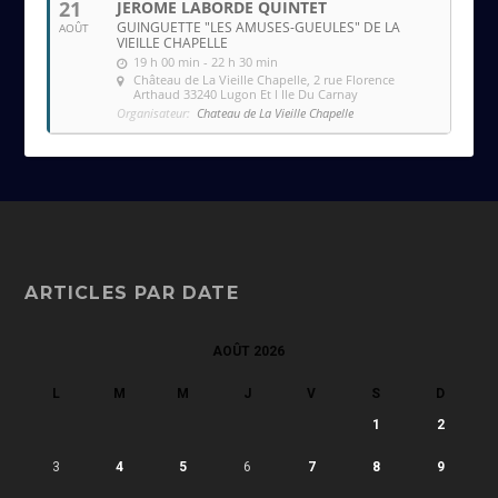
21
JEROME LABORDE QUINTET
GUINGUETTE "LES AMUSES-GUEULES" DE LA
AOÛT
VIEILLE CHAPELLE
19 h 00 min - 22 h 30 min
Château de La Vieille Chapelle
, 2 rue Florence
Arthaud 33240 Lugon Et l Ile Du Carnay
Organisateur:
Chateau de La Vieille Chapelle
ARTICLES PAR DATE
AOÛT 2026
L
M
M
J
V
S
D
1
2
3
4
5
6
7
8
9