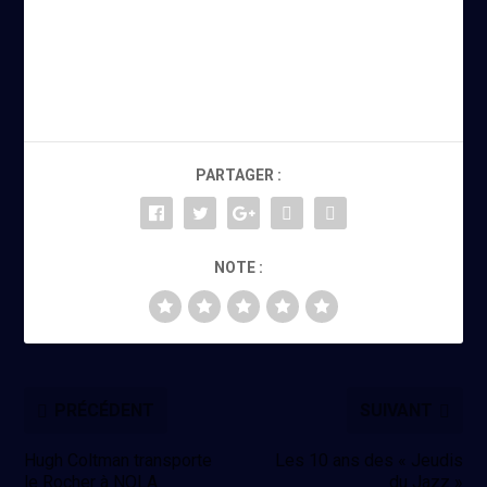
PARTAGER :
NOTE :
PRÉCÉDENT
SUIVANT
Hugh Coltman transporte
Les 10 ans des « Jeudis
le Rocher à NOLA
du Jazz »