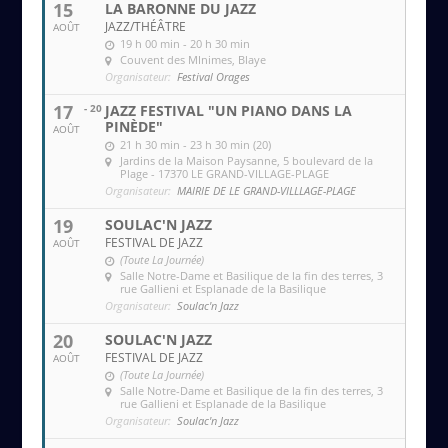
15
LA BARONNE DU JAZZ
JAZZ/THÉÂTRE
AOÛT
19 h 00 min - 20 h 30 min
Couvent des MInimes
, Blaye
Organisateur:
Festival Orages
17
- 20
JAZZ FESTIVAL "UN PIANO DANS LA
PINÈDE"
AOÛT
21 h 30 min - 23 h 30 min (20)
Jardins de la Maison Paysanne
, 5 boulevard de la
Plage - 17370 LE GRAND-VILLAGE-PLAGE
Organisateur:
MAIRIE DE LE GRAND-VILLLAGE-PLAGE
19
SOULAC'N JAZZ
FESTIVAL DE JAZZ
AOÛT
(Toute La Journée)
Salle Notre-Dame et Basilique de la fin des terres
, 3
rue Gallieni et Esplanade de la Basilique
Organisateur:
Soulac'n Jazz
20
SOULAC'N JAZZ
FESTIVAL DE JAZZ
AOÛT
(Toute La Journée)
Salle Notre-Dame et Basilique de la fin des terres
, 3
rue Gallieni et Esplanade de la Basilique
Organisateur:
Soulac'n Jazz