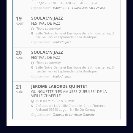
Plage - 17370 LE GRAND-VILLAGE-PLAGE
Organisateur:
MAIRIE DE LE GRAND-VILLLAGE-PLAGE
19
SOULAC'N JAZZ
FESTIVAL DE JAZZ
AOÛT
(Toute La Journée)
Salle Notre-Dame et Basilique de la fin des terres
, 3
rue Gallieni et Esplanade de la Basilique
Organisateur:
Soulac'n Jazz
20
SOULAC'N JAZZ
FESTIVAL DE JAZZ
AOÛT
(Toute La Journée)
Salle Notre-Dame et Basilique de la fin des terres
, 3
rue Gallieni et Esplanade de la Basilique
Organisateur:
Soulac'n Jazz
21
JEROME LABORDE QUINTET
GUINGUETTE "LES AMUSES-GUEULES" DE LA
AOÛT
VIEILLE CHAPELLE
19 h 00 min - 22 h 30 min
Château de La Vieille Chapelle
, 2 rue Florence
Arthaud 33240 Lugon Et l Ile Du Carnay
Organisateur:
Chateau de La Vieille Chapelle