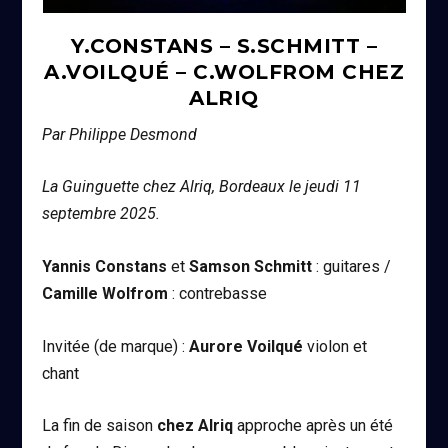
Y.CONSTANS – S.SCHMITT –
A.VOILQUÉ – C.WOLFROM CHEZ
ALRIQ
Par Philippe Desmond
La Guinguette chez Alriq, Bordeaux le jeudi 11
septembre 2025.
Yannis Constans
et
Samson Schmitt
: guitares /
Camille Wolfrom
: contrebasse
Invitée (de marque) :
Aurore Voilqué
violon et
chant
La fin de saison
chez Alriq
approche après un été