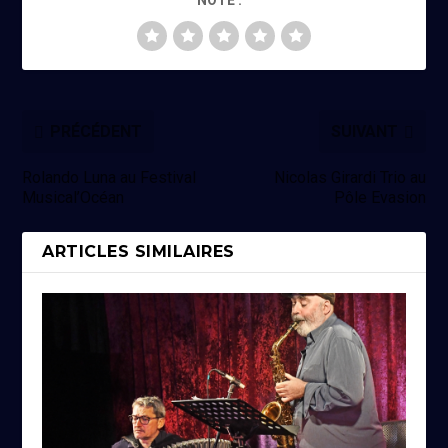
NOTE :
PRÉCÉDENT
SUIVANT
Rolando Luna au Festival
Nicolas Girardi Trio au
Musical’Océan
Pôle Evasion
ARTICLES SIMILAIRES