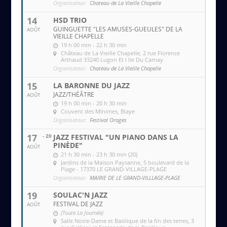
Organisateur:
Chateau de La Vieille Chapelle
14
HSD TRIO
GUINGUETTE "LES AMUSES-GUEULES" DE LA
AOÛT
VIEILLE CHAPELLE
19 h 00 min - 22 h 30 min
Château de La Vieille Chapelle
, 2 rue Florence
Arthaud 33240 Lugon Et l Ile Du Carnay
Organisateur:
Chateau de La Vieille Chapelle
15
LA BARONNE DU JAZZ
JAZZ/THÉÂTRE
AOÛT
19 h 00 min - 20 h 30 min
Couvent des MInimes
, Blaye
Organisateur:
Festival Orages
17
- 20
JAZZ FESTIVAL "UN PIANO DANS LA
PINÈDE"
AOÛT
21 h 30 min - 23 h 30 min (20)
Jardins de la Maison Paysanne
, 5 boulevard de la
Plage - 17370 LE GRAND-VILLAGE-PLAGE
Organisateur:
MAIRIE DE LE GRAND-VILLLAGE-PLAGE
19
SOULAC'N JAZZ
FESTIVAL DE JAZZ
AOÛT
(Toute La Journée)
Salle Notre-Dame et Basilique de la fin des terres
, 3