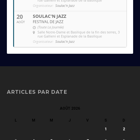
rue Gallieni et Esplanade de la Basilique
Organisateur:
Soulac'n Jazz
20
SOULAC'N JAZZ
FESTIVAL DE JAZZ
AOÛT
(Toute La Journée)
Salle Notre-Dame et Basilique de la fin des terres
, 3
rue Gallieni et Esplanade de la Basilique
Organisateur:
Soulac'n Jazz
ARTICLES PAR DATE
AOÛT 2026
L
M
M
J
V
S
D
1
2