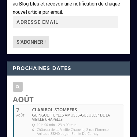
au Blog bleu et recevoir une notification de chaque
nouvel article par email.
A
d
r
e
s
s
PROCHAINES DATES
e
e
m
a
AOÛT
i
7
CLARIBOL STOMPERS
l
GUINGUETTE "LES AMUSES-GUEULES" DE LA
AOÛT
VIEILLE CHAPELLE
19 h 00 min - 23 h 00 min
Château de La Vieille Chapelle
, 2 rue Florence
Arthaud 33240 Lugon Et l Ile Du Carnay