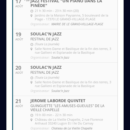
17
- 20
JAZZ FESTIVAL "UN PIANO DANS LA
PINÈDE"
AOÛT
21 h 30 min - 23 h 30 min (20)
Jardins de la Maison Paysanne
, 5 boulevard de la
Plage - 17370 LE GRAND-VILLAGE-PLAGE
Organisateur:
MAIRIE DE LE GRAND-VILLLAGE-PLAGE
19
SOULAC'N JAZZ
FESTIVAL DE JAZZ
AOÛT
(Toute La Journée)
Salle Notre-Dame et Basilique de la fin des terres
, 3
rue Gallieni et Esplanade de la Basilique
Organisateur:
Soulac'n Jazz
20
SOULAC'N JAZZ
FESTIVAL DE JAZZ
AOÛT
(Toute La Journée)
Salle Notre-Dame et Basilique de la fin des terres
, 3
rue Gallieni et Esplanade de la Basilique
Organisateur:
Soulac'n Jazz
21
JEROME LABORDE QUINTET
GUINGUETTE "LES AMUSES-GUEULES" DE LA
AOÛT
VIEILLE CHAPELLE
19 h 00 min - 22 h 30 min
Château de La Vieille Chapelle
, 2 rue Florence
Arthaud 33240 Lugon Et l Ile Du Carnay
Organisateur:
Chateau de La Vieille Chapelle