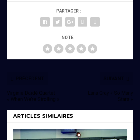
PARTAGER :
NOTE :
PRÉCÉDENT
SUIVANT
Virginie Daïdé Quartet
Lana Gray « So Many
« When We’re Strolling »
Stars »
ARTICLES SIMILAIRES