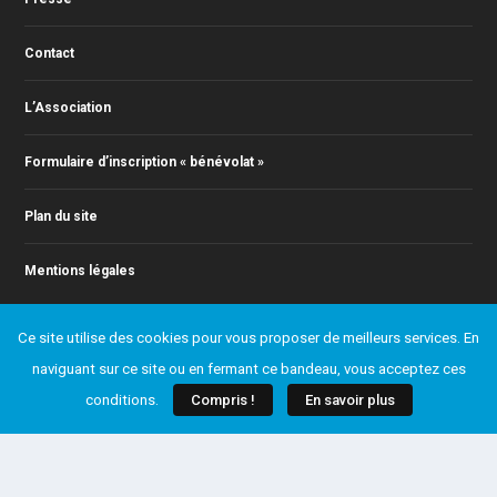
Contact
L’Association
Formulaire d’inscription « bénévolat »
Plan du site
Mentions légales
Ce site utilise des cookies pour vous proposer de meilleurs services. En
naviguant sur ce site ou en fermant ce bandeau, vous acceptez ces
© 2011-2024 Action Jazz, tous droits réservés. Webmaster : Christophe
conditions.
Compris !
En savoir plus
RONTEY ( webmaster@actionjazz.fr )
Ajouter un événement
Presse
Contact
L’Association
Formulaire d’inscription « bénévolat »
Plan du site
Mentions légales