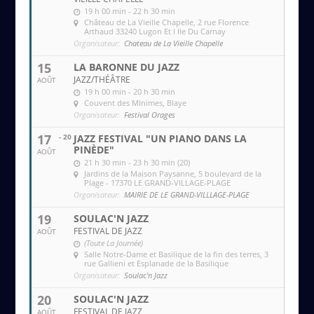
19 h 00 min - 22 h 30 min
Château de La Vieille Chapelle
, 2 rue Florence
Arthaud 33240 Lugon Et l Ile Du Carnay
Organisateur:
Chateau de La Vieille Chapelle
15
LA BARONNE DU JAZZ
JAZZ/THÉÂTRE
AOÛT
19 h 00 min - 20 h 30 min
Couvent des MInimes
, Blaye
Organisateur:
Festival Orages
17
- 20
JAZZ FESTIVAL "UN PIANO DANS LA
PINÈDE"
AOÛT
21 h 30 min - 23 h 30 min (20)
Jardins de la Maison Paysanne
, 5 boulevard de la
Plage - 17370 LE GRAND-VILLAGE-PLAGE
Organisateur:
MAIRIE DE LE GRAND-VILLLAGE-PLAGE
19
SOULAC'N JAZZ
FESTIVAL DE JAZZ
AOÛT
(Toute La Journée)
Salle Notre-Dame et Basilique de la fin des terres
, 3
rue Gallieni et Esplanade de la Basilique
Organisateur:
Soulac'n Jazz
20
SOULAC'N JAZZ
FESTIVAL DE JAZZ
AOÛT