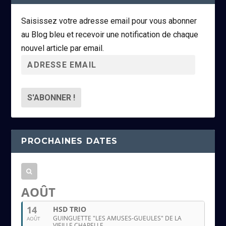
Saisissez votre adresse email pour vous abonner
au Blog bleu et recevoir une notification de chaque
nouvel article par email.
A
d
r
e
s
s
PROCHAINES DATES
e
e
m
a
AOÛT
i
14
HSD TRIO
l
GUINGUETTE "LES AMUSES-GUEULES" DE LA
AOÛT
VIEILLE CHAPELLE