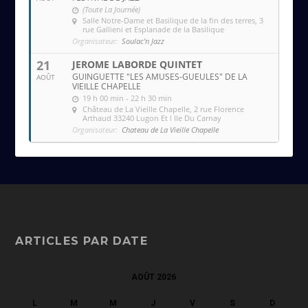
(Toute La Journée)
Salle Notre-Dame et Basilique de la fin des terres
, 3
rue Gallieni et Esplanade de la Basilique
Organisateur:
Soulac'n Jazz
21
JEROME LABORDE QUINTET
GUINGUETTE "LES AMUSES-GUEULES" DE LA
AOÛT
VIEILLE CHAPELLE
19 h 00 min - 22 h 30 min
Château de La Vieille Chapelle
, 2 rue Florence
Arthaud 33240 Lugon Et l Ile Du Carnay
Organisateur:
Chateau de La Vieille Chapelle
ARTICLES PAR DATE
AOÛT 2026
L
M
M
J
V
S
D