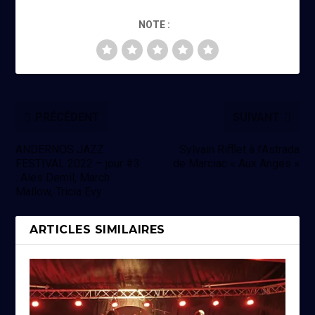
NOTE :
PRÉCÉDENT
SUIVANT
ANDERNOS JAZZ
Sylvain Rifflet à l’Astrada
FESTIVAL 2022 – jour #3
de Marciac « Aux Anges »
: Ales Demil, March
Mallow, Tricia Evy
ARTICLES SIMILAIRES