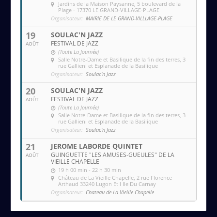
Jardins de la Maison Paysanne
, 5 boulevard de la
Plage - 17370 LE GRAND-VILLAGE-PLAGE
Organisateur:
MAIRIE DE LE GRAND-VILLLAGE-PLAGE
19
SOULAC'N JAZZ
FESTIVAL DE JAZZ
AOÛT
(Toute La Journée)
Salle Notre-Dame et Basilique de la fin des terres
, 3
rue Gallieni et Esplanade de la Basilique
Organisateur:
Soulac'n Jazz
20
SOULAC'N JAZZ
FESTIVAL DE JAZZ
AOÛT
(Toute La Journée)
Salle Notre-Dame et Basilique de la fin des terres
, 3
rue Gallieni et Esplanade de la Basilique
Organisateur:
Soulac'n Jazz
21
JEROME LABORDE QUINTET
GUINGUETTE "LES AMUSES-GUEULES" DE LA
AOÛT
VIEILLE CHAPELLE
19 h 00 min - 22 h 30 min
Château de La Vieille Chapelle
, 2 rue Florence
Arthaud 33240 Lugon Et l Ile Du Carnay
Organisateur:
Chateau de La Vieille Chapelle