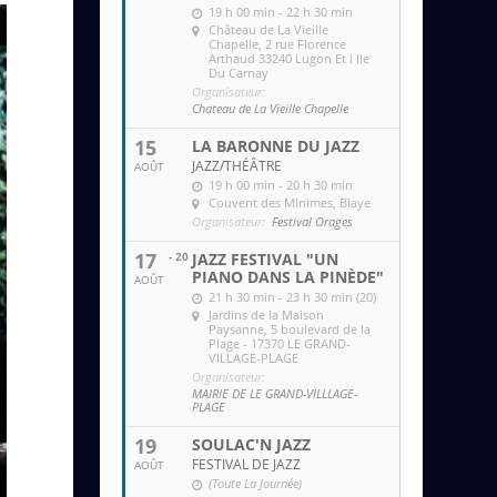
19 h 00 min - 22 h 30 min
Château de La Vieille
Chapelle
, 2 rue Florence
Arthaud 33240 Lugon Et l Ile
Du Carnay
Organisateur:
Chateau de La Vieille Chapelle
15
LA BARONNE DU JAZZ
JAZZ/THÉÂTRE
AOÛT
19 h 00 min - 20 h 30 min
Couvent des MInimes
, Blaye
Organisateur:
Festival Orages
17
- 20
JAZZ FESTIVAL "UN
PIANO DANS LA PINÈDE"
AOÛT
21 h 30 min - 23 h 30 min (20)
Jardins de la Maison
Paysanne
, 5 boulevard de la
Plage - 17370 LE GRAND-
VILLAGE-PLAGE
Organisateur:
MAIRIE DE LE GRAND-VILLLAGE-
PLAGE
19
SOULAC'N JAZZ
FESTIVAL DE JAZZ
AOÛT
(Toute La Journée)