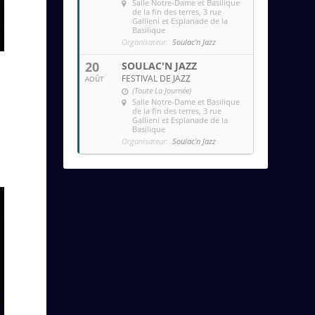
Salle Notre-Dame et Basilique
de la fin des terres
, 3 rue
Gallieni et Esplanade de la
Basilique
Organisateur:
Soulac'n Jazz
20
SOULAC'N JAZZ
FESTIVAL DE JAZZ
AOÛT
(Toute La Journée)
Salle Notre-Dame et Basilique
de la fin des terres
, 3 rue
Gallieni et Esplanade de la
Basilique
Organisateur:
Soulac'n Jazz