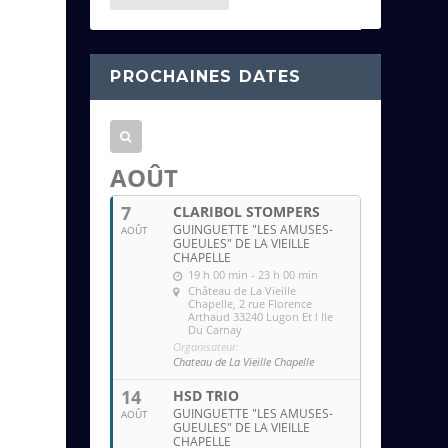
e
s
s
PROCHAINES DATES
e
e
m
a
AOÛT
i
7
CLARIBOL STOMPERS
l
GUINGUETTE "LES AMUSES-
AOÛT
GUEULES" DE LA VIEILLE
CHAPELLE
19 h 00 min - 23 h 00 min
Château de La Vieille
Chapelle
, 2 rue Florence
Arthaud 33240 Lugon Et l Ile
Du Carnay
Organisateur:
Chateau de La Vieille Chapelle
14
HSD TRIO
GUINGUETTE "LES AMUSES-
AOÛT
GUEULES" DE LA VIEILLE
CHAPELLE