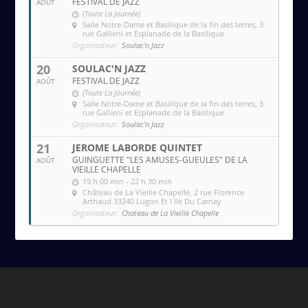
FESTIVAL DE JAZZ
AOÛT
(Toute La Journée)
Salle Notre-Dame et Basilique de la fin des terres
, 3
rue Gallieni et Esplanade de la Basilique
Organisateur:
Soulac'n Jazz
20
SOULAC'N JAZZ
FESTIVAL DE JAZZ
AOÛT
(Toute La Journée)
Salle Notre-Dame et Basilique de la fin des terres
, 3
rue Gallieni et Esplanade de la Basilique
Organisateur:
Soulac'n Jazz
21
JEROME LABORDE QUINTET
GUINGUETTE "LES AMUSES-GUEULES" DE LA
AOÛT
VIEILLE CHAPELLE
19 h 00 min - 22 h 30 min
Château de La Vieille Chapelle
, 2 rue Florence
Arthaud 33240 Lugon Et l Ile Du Carnay
Organisateur:
Chateau de La Vieille Chapelle