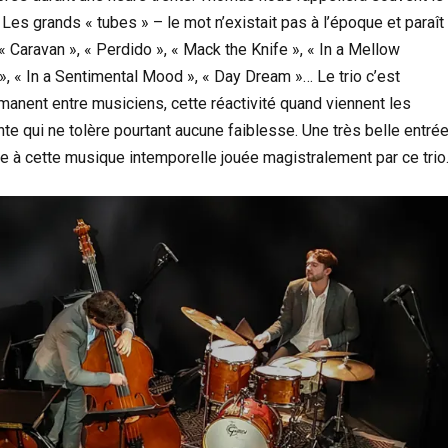
 Les grands « tubes » – le mot n’existait pas à l’époque et paraît
 Caravan », « Perdido », « Mack the Knife », « In a Mellow
», « In a Sentimental Mood », « Day Dream »… Le trio c’est
manent entre musiciens, cette réactivité quand viennent les
nte qui ne tolère pourtant aucune faiblesse. Une très belle entré
ce à cette musique intemporelle jouée magistralement par ce trio