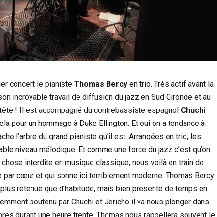
ier concert le pianiste
Thomas Bercy
en trio. Très actif avant la
son incroyable travail de diffusion du jazz en Sud Gironde et au
la tête ! Il est accompagné du contrebassiste espagnol
Chuchi
 cela pour un hommage à Duke Ellington. Et oui on a tendance à
ache l’arbre du grand pianiste qu’il est. Arrangées en trio, les
able niveau mélodique. Et comme une force du jazz c’est qu’on
on, chose interdite en musique classique, nous voilà en train de
tre par cœur et qui sonne ici terriblement moderne. Thomas Bercy
e plus retenue que d’habitude, mais bien présente de temps en
lemment soutenu par Chuchi et Jericho il va nous plonger dans
bres durant une heure trente. Thomas nous rappellera souvent le