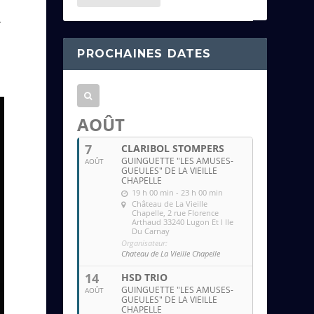
e
s
r
s
PROCHAINES DATES
e
e
m
a
AOÛT
i
7
CLARIBOL STOMPERS
l
GUINGUETTE "LES AMUSES-
AOÛT
GUEULES" DE LA VIEILLE
CHAPELLE
19 h 00 min - 23 h 00 min
Château de La Vieille
Chapelle
, 2 rue Florence
Arthaud 33240 Lugon Et l Ile
Du Carnay
Organisateur:
Chateau de La Vieille Chapelle
14
HSD TRIO
GUINGUETTE "LES AMUSES-
AOÛT
GUEULES" DE LA VIEILLE
CHAPELLE