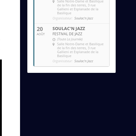
Salle Notre-Dame et Basilique
de la fin des terres
, 3 rue
Gallieni et Esplanade de la
Basilique
Organisateur:
Soulac'n Jazz
20
SOULAC'N JAZZ
FESTIVAL DE JAZZ
AOÛT
(Toute La Journée)
e
Salle Notre-Dame et Basilique
.
de la fin des terres
, 3 rue
Gallieni et Esplanade de la
Basilique
Organisateur:
Soulac'n Jazz