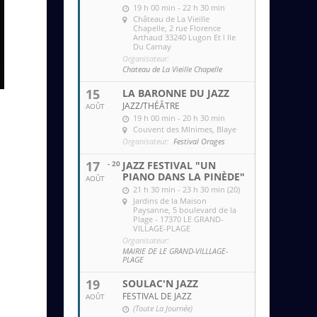
19 h 00 min - 22 h 30 min
Château de La Vieille
Chapelle
, 2 rue Florence
Arthaud 33240 Lugon Et l Ile
Du Carnay
Organisateur:
Chateau de La Vieille Chapelle
15
LA BARONNE DU JAZZ
JAZZ/THÉÂTRE
AOÛT
19 h 00 min - 20 h 30 min
Couvent des MInimes
, Blaye
Organisateur:
Festival Orages
17
- 20
JAZZ FESTIVAL "UN
PIANO DANS LA PINÈDE"
AOÛT
21 h 30 min - 23 h 30 min (20)
Jardins de la Maison
Paysanne
, 5 boulevard de la
Plage - 17370 LE GRAND-
VILLAGE-PLAGE
Organisateur:
MAIRIE DE LE GRAND-VILLLAGE-
PLAGE
19
SOULAC'N JAZZ
FESTIVAL DE JAZZ
AOÛT
(Toute La Journée)