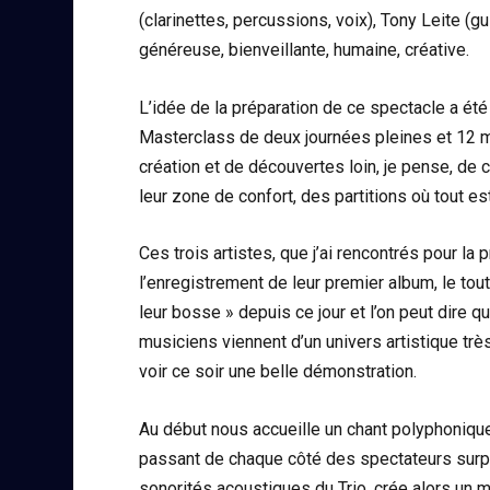
(clarinettes, percussions, voix), Tony Leite (gu
généreuse, bienveillante, humaine, créative.
L’idée de la préparation de ce spectacle a é
Masterclass de deux journées pleines et 12 m
création et de découvertes loin, je pense, de 
leur zone de confort, des partitions où tout est c
Ces trois artistes, que j’ai rencontrés pour la 
l’enregistrement de leur premier album, le tou
leur bosse » depuis ce jour et l’on peut dire qu
musiciens viennent d’un univers artistique très
voir ce soir une belle démonstration.
Au début nous accueille un chant polyphonique 
passant de chaque côté des spectateurs surp
sonorités acoustiques du Trio, crée alors un m