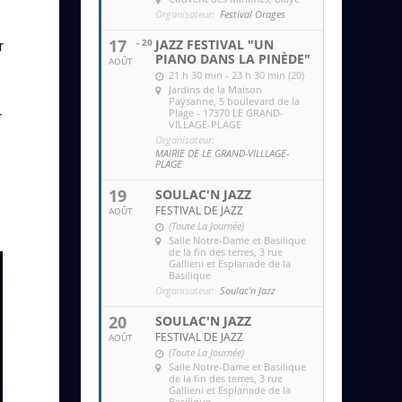
Organisateur:
Festival Orages
17
- 20
JAZZ FESTIVAL "UN
r
PIANO DANS LA PINÈDE"
AOÛT
21 h 30 min - 23 h 30 min (20)
Jardins de la Maison
Paysanne
, 5 boulevard de la
Plage - 17370 LE GRAND-
r
VILLAGE-PLAGE
Organisateur:
MAIRIE DE LE GRAND-VILLLAGE-
PLAGE
19
SOULAC'N JAZZ
FESTIVAL DE JAZZ
AOÛT
(Toute La Journée)
Salle Notre-Dame et Basilique
de la fin des terres
, 3 rue
Gallieni et Esplanade de la
Basilique
Organisateur:
Soulac'n Jazz
20
SOULAC'N JAZZ
FESTIVAL DE JAZZ
AOÛT
(Toute La Journée)
Salle Notre-Dame et Basilique
de la fin des terres
, 3 rue
Gallieni et Esplanade de la
Basilique