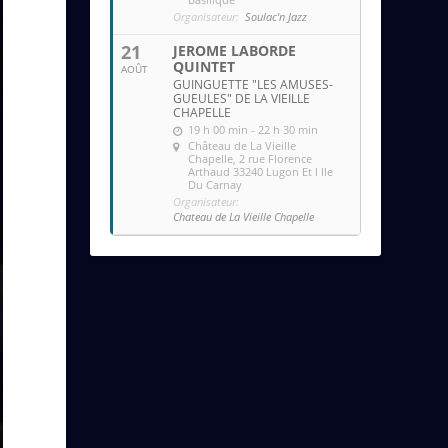
Organisateur:
Soulac'n Jazz
21
JEROME LABORDE
QUINTET
AOÛT
GUINGUETTE "LES AMUSES-
GUEULES" DE LA VIEILLE
CHAPELLE
19 h 00 min - 22 h 30 min
Château de La Vieille
Chapelle
, 2 rue Florence
Arthaud 33240 Lugon Et l Ile
Du Carnay
Organisateur:
Chateau de La Vieille Chapelle