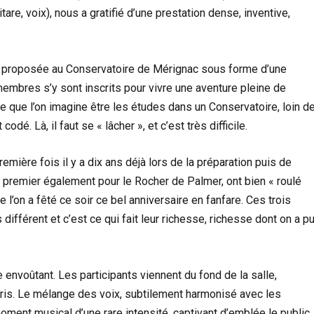
itare, voix), nous a gratifié d’une prestation dense, inventive,
té proposée au Conservatoire de Mérignac sous forme d’une
embres s’y sont inscrits pour vivre une aventure pleine de
ce que l’on imagine être les études dans un Conservatoire, loin d
odé. Là, il faut se « lâcher », et c’est très difficile.
première fois il y a dix ans déjà lors de la préparation puis de
t premier également pour le Rocher de Palmer, ont bien « roulé
e l’on a fêté ce soir ce bel anniversaire en fanfare. Ces trois
 différent et c’est ce qui fait leur richesse, richesse dont on a p
envoûtant. Les participants viennent du fond de la salle,
ris. Le mélange des voix, subtilement harmonisé avec les
oment musical d’une rare intensité, captivant d’emblée le public.