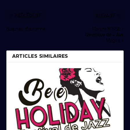
PRÉCÉDENT
SUIVANT
Surprise d’automne
Florent NISSE /
Chronique de « Aux
Mages »
ARTICLES SIMILAIRES