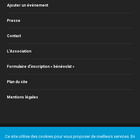
Ajouter un événement
Presse
Contact
L’Association
Formulaire d’inscription « bénévolat »
Plan du site
Mentions légales
© 2011-2014 Action Jazz, tous droits réservés. Webmaster : Christophe
Ce site utilise des cookies pour vous proposer de meilleurs services. En
RONTEY ( webmaster@actionjazz.fr )