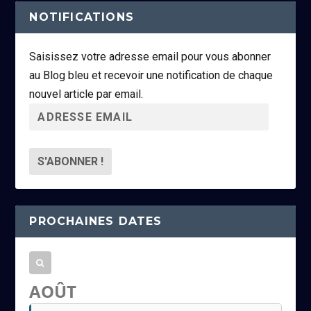
NOTIFICATIONS
Saisissez votre adresse email pour vous abonner
au Blog bleu et recevoir une notification de chaque
nouvel article par email.
A
d
r
e
s
s
PROCHAINES DATES
e
e
m
a
AOÛT
i