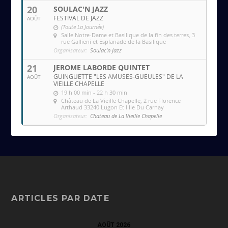
20
SOULAC'N JAZZ
FESTIVAL DE JAZZ
AOÛT
(Toute La Journée)
Salle Notre-Dame et Basilique de la fin des terres
, 3
rue Gallieni et Esplanade de la Basilique
Organisateur:
Soulac'n Jazz
21
JEROME LABORDE QUINTET
GUINGUETTE "LES AMUSES-GUEULES" DE LA
AOÛT
VIEILLE CHAPELLE
19 h 00 min - 22 h 30 min
Château de La Vieille Chapelle
, 2 rue Florence
Arthaud 33240 Lugon Et l Ile Du Carnay
Organisateur:
Chateau de La Vieille Chapelle
ARTICLES PAR DATE
AOÛT 2026