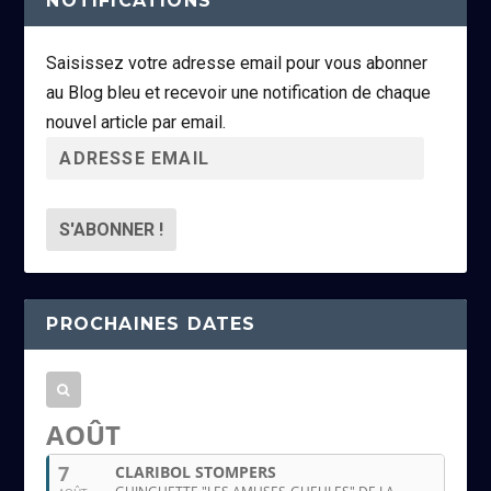
NOTIFICATIONS
Saisissez votre adresse email pour vous abonner
au Blog bleu et recevoir une notification de chaque
nouvel article par email.
A
d
r
e
s
s
PROCHAINES DATES
e
e
m
a
AOÛT
i
7
CLARIBOL STOMPERS
l