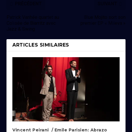
PRÉCÉDENT
SUIVANT
Patrick Vanhée quartet au
Blue Mojito sort son
Colisée de Biarritz avec
premier EP « Mileva »
Jazz & Swing
ARTICLES SIMILAIRES
Vincent Peirani / Emile Parisien: Abrazo