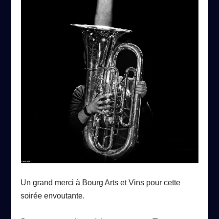
Un grand merci à Bourg Arts et Vins pour cette
soirée envoutante.