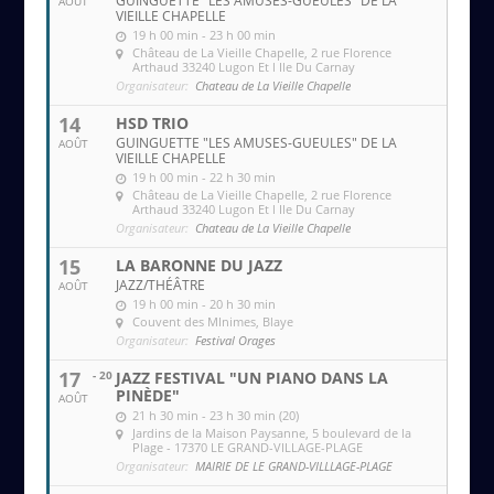
GUINGUETTE "LES AMUSES-GUEULES" DE LA
AOÛT
VIEILLE CHAPELLE
19 h 00 min - 23 h 00 min
Château de La Vieille Chapelle
, 2 rue Florence
Arthaud 33240 Lugon Et l Ile Du Carnay
Organisateur:
Chateau de La Vieille Chapelle
14
HSD TRIO
GUINGUETTE "LES AMUSES-GUEULES" DE LA
AOÛT
VIEILLE CHAPELLE
19 h 00 min - 22 h 30 min
Château de La Vieille Chapelle
, 2 rue Florence
Arthaud 33240 Lugon Et l Ile Du Carnay
Organisateur:
Chateau de La Vieille Chapelle
15
LA BARONNE DU JAZZ
JAZZ/THÉÂTRE
AOÛT
19 h 00 min - 20 h 30 min
Couvent des MInimes
, Blaye
Organisateur:
Festival Orages
17
- 20
JAZZ FESTIVAL "UN PIANO DANS LA
PINÈDE"
AOÛT
21 h 30 min - 23 h 30 min (20)
Jardins de la Maison Paysanne
, 5 boulevard de la
Plage - 17370 LE GRAND-VILLAGE-PLAGE
Organisateur:
MAIRIE DE LE GRAND-VILLLAGE-PLAGE