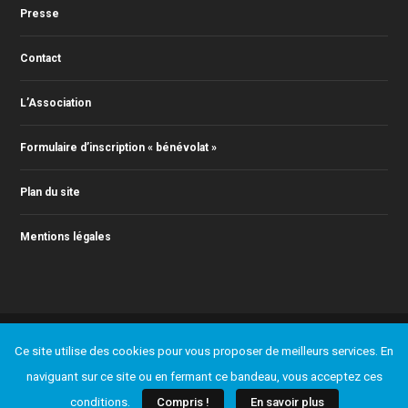
Presse
Contact
L’Association
Formulaire d’inscription « bénévolat »
Plan du site
Mentions légales
© 2011-2026 Action Jazz, tous droits réservés. Webmaster : Christophe
Ce site utilise des cookies pour vous proposer de meilleurs services. En
RONTEY ( webmaster@actionjazz.fr )
Ajouter un événement
Presse
Contact
L’Association
naviguant sur ce site ou en fermant ce bandeau, vous acceptez ces
Formulaire d’inscription « bénévolat »
Plan du site
Mentions légales
conditions.
Compris !
En savoir plus