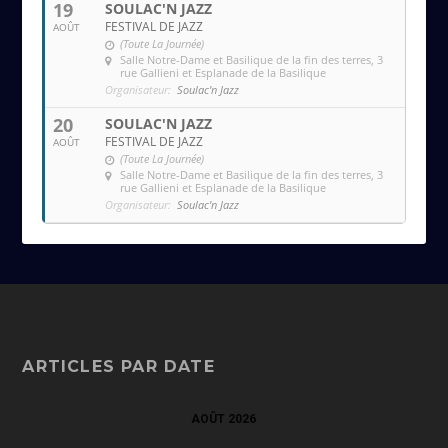
19
SOULAC'N JAZZ
FESTIVAL DE JAZZ
AOÛT
(Toute La Journée)
Salle Notre-Dame et Basilique de la fin des terres
, 3
rue Gallieni et Esplanade de la Basilique
Organisateur:
Soulac'n Jazz
20
SOULAC'N JAZZ
FESTIVAL DE JAZZ
AOÛT
(Toute La Journée)
Salle Notre-Dame et Basilique de la fin des terres
, 3
rue Gallieni et Esplanade de la Basilique
Organisateur:
Soulac'n Jazz
ARTICLES PAR DATE
AOÛT 2026