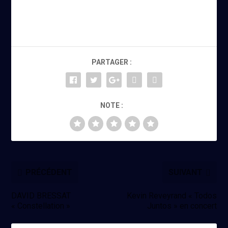
PARTAGER :
NOTE :
PRÉCÉDENT
SUIVANT
DAVID BRESSAT
Kevin Reveyrand « Todos
« Constellation »
Juntos » en concert