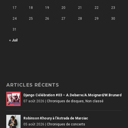
17
18
19
20
21
22
23
24
25
26
27
28
29
30
31
« Juil
ARTICLES RÉCENTS
Django Célébration #03 – A.Debarre/A.Moignard/W.Brunard
07 août 2026
|
Chroniques de disques
,
Non classé
Robinson Khoury à l’Astrada de Marciac
05 août 2026
|
Chroniques de concerts