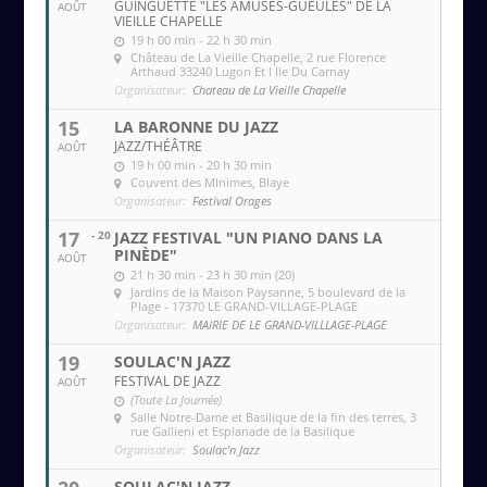
GUINGUETTE "LES AMUSES-GUEULES" DE LA
AOÛT
VIEILLE CHAPELLE
19 h 00 min - 22 h 30 min
Château de La Vieille Chapelle
, 2 rue Florence
Arthaud 33240 Lugon Et l Ile Du Carnay
Organisateur:
Chateau de La Vieille Chapelle
15
LA BARONNE DU JAZZ
JAZZ/THÉÂTRE
AOÛT
19 h 00 min - 20 h 30 min
Couvent des MInimes
, Blaye
Organisateur:
Festival Orages
17
- 20
JAZZ FESTIVAL "UN PIANO DANS LA
PINÈDE"
AOÛT
21 h 30 min - 23 h 30 min (20)
Jardins de la Maison Paysanne
, 5 boulevard de la
Plage - 17370 LE GRAND-VILLAGE-PLAGE
Organisateur:
MAIRIE DE LE GRAND-VILLLAGE-PLAGE
19
SOULAC'N JAZZ
FESTIVAL DE JAZZ
AOÛT
(Toute La Journée)
Salle Notre-Dame et Basilique de la fin des terres
, 3
rue Gallieni et Esplanade de la Basilique
Organisateur:
Soulac'n Jazz
SOULAC'N JAZZ