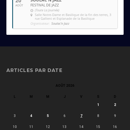
20
FESTIVAL DE JAZZ
AOÛT
(Toute La Journée)
Salle Notre-Dame et Basilique de la fin des terres
, 3
rue Gallieni et Esplanade de la Basilique
Organisateur:
Soulac'n Jazz
ARTICLES PAR DATE
AOÛT 2026
L
M
M
J
V
S
D
1
2
3
4
5
6
7
8
9
10
11
12
13
14
15
16