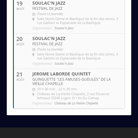
19
SOULAC'N JAZZ
FESTIVAL DE JAZZ
AOÛT
(Toute La Journée)
Salle Notre-Dame et Basilique de la fin des terres
, 3
rue Gallieni et Esplanade de la Basilique
Organisateur:
Soulac'n Jazz
20
SOULAC'N JAZZ
FESTIVAL DE JAZZ
AOÛT
(Toute La Journée)
Salle Notre-Dame et Basilique de la fin des terres
, 3
rue Gallieni et Esplanade de la Basilique
Organisateur:
Soulac'n Jazz
21
JEROME LABORDE QUINTET
GUINGUETTE "LES AMUSES-GUEULES" DE LA
AOÛT
VIEILLE CHAPELLE
19 h 00 min - 22 h 30 min
Château de La Vieille Chapelle
, 2 rue Florence
Arthaud 33240 Lugon Et l Ile Du Carnay
Organisateur:
Chateau de La Vieille Chapelle