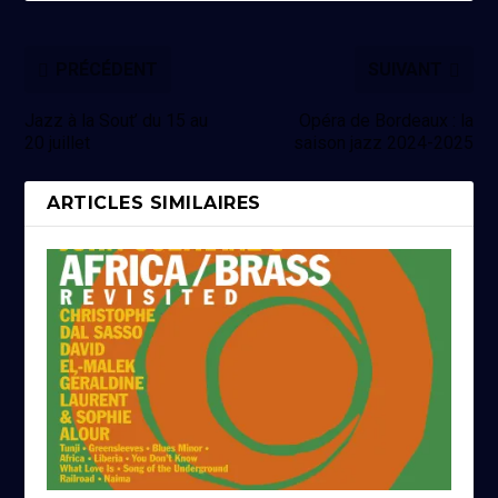
PRÉCÉDENT
SUIVANT
Jazz à la Sout’ du 15 au
Opéra de Bordeaux : la
20 juillet
saison jazz 2024-2025
ARTICLES SIMILAIRES