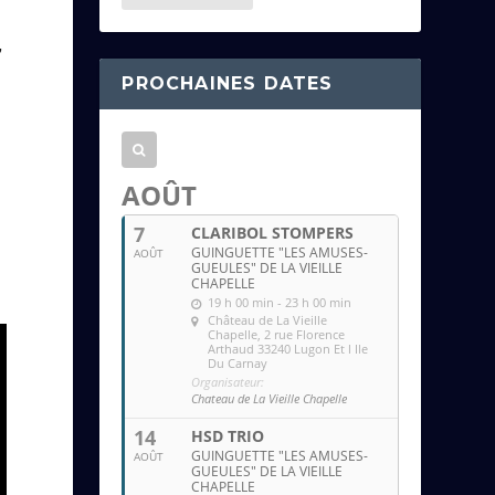
s
,
s
PROCHAINES DATES
e
e
m
a
AOÛT
i
7
CLARIBOL STOMPERS
l
GUINGUETTE "LES AMUSES-
AOÛT
GUEULES" DE LA VIEILLE
CHAPELLE
19 h 00 min - 23 h 00 min
Château de La Vieille
Chapelle
, 2 rue Florence
Arthaud 33240 Lugon Et l Ile
Du Carnay
Organisateur:
Chateau de La Vieille Chapelle
14
HSD TRIO
GUINGUETTE "LES AMUSES-
AOÛT
GUEULES" DE LA VIEILLE
CHAPELLE