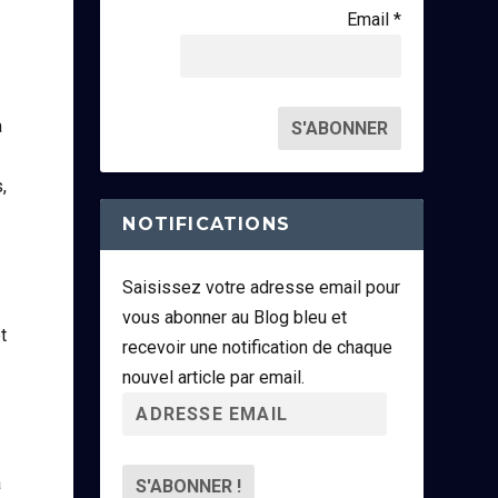
Email *
a
,
NOTIFICATIONS
Saisissez votre adresse email pour
vous abonner au Blog bleu et
t
recevoir une notification de chaque
nouvel article par email.
A
d
r
à
e