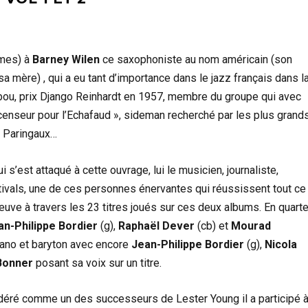
umes) à
Barney Wilen
ce saxophoniste au nom américain (son
 mère) , qui a eu tant d’importance dans le jazz français dans l
Tabou, prix Django Reinhardt en 1957, membre du groupe qui avec
enseur pour l’Echafaud », sideman recherché par les plus grands
t Paringaux…
i s’est attaqué à cette ouvrage, lui le musicien, journaliste,
stivals, une de ces personnes énervantes qui réussissent tout ce
reuve à travers les 23 titres joués sur ces deux albums. En quarte
an-Philippe Bordier
(g),
Raphaël Dever
(cb) et
Mourad
prano et baryton avec encore
Jean-Philippe Bordier
(g),
Nicola
 Bonner
posant sa voix sur un titre.
déré comme un des successeurs de Lester Young il a participé 