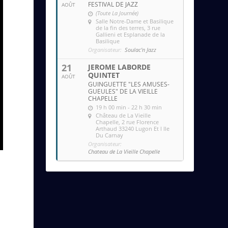
FESTIVAL DE JAZZ
AOÛT
(Toute La Journée)
Salle Notre-Dame et Basilique
de la fin des terres
, 3 rue
Gallieni et Esplanade de la
Basilique
Organisateur:
Soulac'n Jazz
21
JEROME LABORDE
QUINTET
AOÛT
GUINGUETTE "LES AMUSES-
GUEULES" DE LA VIEILLE
CHAPELLE
19 h 00 min - 22 h 30 min
Château de La Vieille
Chapelle
, 2 rue Florence
Arthaud 33240 Lugon Et l Ile
Du Carnay
Organisateur:
Chateau de La Vieille Chapelle