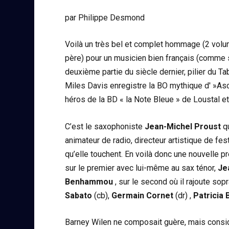
par Philippe Desmond
Voilà un très bel et complet hommage (2 vol
père) pour un musicien bien français (comme sa
deuxième partie du siècle dernier, pilier du 
Miles Davis enregistre la BO mythique d' »Asc
héros de la BD « la Note Bleue » de Loustal e
C’est le saxophoniste
Jean-Michel Proust
qu
animateur de radio, directeur artistique de fe
qu’elle touchent. En voilà donc une nouvelle p
sur le premier avec lui-même au sax ténor,
Je
Benhammou
, sur le second où il rajoute so
Sabato
(cb),
Germain Cornet
(dr) ,
Patricia
Barney Wilen ne composait guère, mais consi