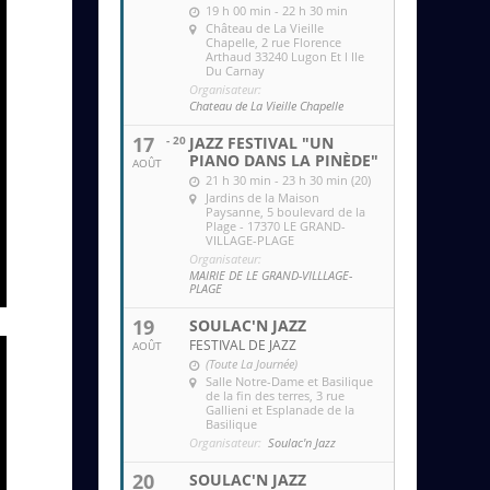
19 h 00 min - 22 h 30 min
Château de La Vieille
Chapelle
, 2 rue Florence
Arthaud 33240 Lugon Et l Ile
Du Carnay
Organisateur:
Chateau de La Vieille Chapelle
17
- 20
JAZZ FESTIVAL "UN
PIANO DANS LA PINÈDE"
AOÛT
21 h 30 min - 23 h 30 min (20)
Jardins de la Maison
Paysanne
, 5 boulevard de la
Plage - 17370 LE GRAND-
VILLAGE-PLAGE
Organisateur:
MAIRIE DE LE GRAND-VILLLAGE-
PLAGE
19
SOULAC'N JAZZ
FESTIVAL DE JAZZ
AOÛT
(Toute La Journée)
Salle Notre-Dame et Basilique
de la fin des terres
, 3 rue
Gallieni et Esplanade de la
Basilique
Organisateur:
Soulac'n Jazz
20
SOULAC'N JAZZ