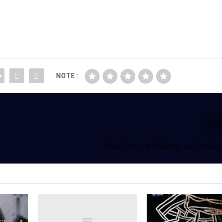
NOTE :
SU
Flora Estel et Madame au festiva