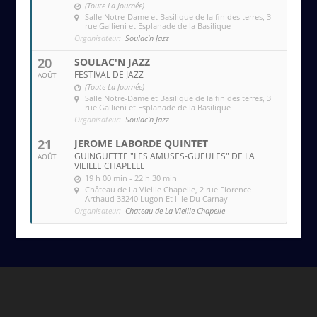
(Toute La Journée)
Salle Notre-Dame et Basilique de la fin des terres
, 3
rue Gallieni et Esplanade de la Basilique
Organisateur:
Soulac'n Jazz
20
SOULAC'N JAZZ
FESTIVAL DE JAZZ
AOÛT
(Toute La Journée)
Salle Notre-Dame et Basilique de la fin des terres
, 3
rue Gallieni et Esplanade de la Basilique
Organisateur:
Soulac'n Jazz
21
JEROME LABORDE QUINTET
GUINGUETTE "LES AMUSES-GUEULES" DE LA
AOÛT
VIEILLE CHAPELLE
19 h 00 min - 22 h 30 min
Château de La Vieille Chapelle
, 2 rue Florence
Arthaud 33240 Lugon Et l Ile Du Carnay
Organisateur:
Chateau de La Vieille Chapelle