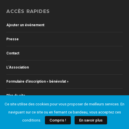
ACCÈS RAPIDES
Ajouter un événement
Presse
Contact
L’Association
Formulaire d’inscription « bénévolat »
Plan du site
Ce site utilise des cookies pour vous proposer de meilleurs services. En
Mentions légales
naviguant sur ce site ou en fermant ce bandeau, vous acceptez ces
conditions.
Compris !
En savoir plus