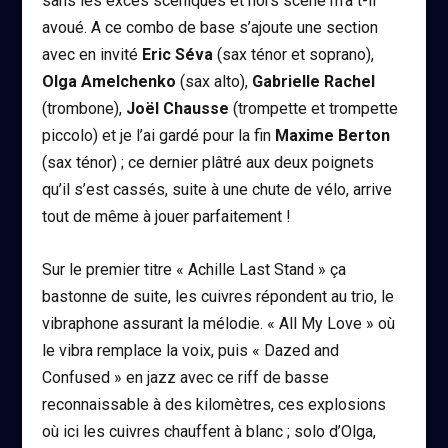
sans les excès scéniques et hors scène m’a t-il
avoué. A ce combo de base s’ajoute une section
avec en invité
Eric Séva
(sax ténor et soprano),
Olga Amelchenko
(sax alto),
Gabrielle Rachel
(trombone),
Joël Chausse
(trompette et trompette
piccolo) et je l’ai gardé pour la fin
Maxime Berton
(sax ténor) ; ce dernier plâtré aux deux poignets
qu’il s’est cassés, suite à une chute de vélo, arrive
tout de même à jouer parfaitement !
Sur le premier titre « Achille Last Stand » ça
bastonne de suite, les cuivres répondent au trio, le
vibraphone assurant la mélodie. « All My Love » où
le vibra remplace la voix, puis « Dazed and
Confused » en jazz avec ce riff de basse
reconnaissable à des kilomètres, ces explosions
où ici les cuivres chauffent à blanc ; solo d’Olga,