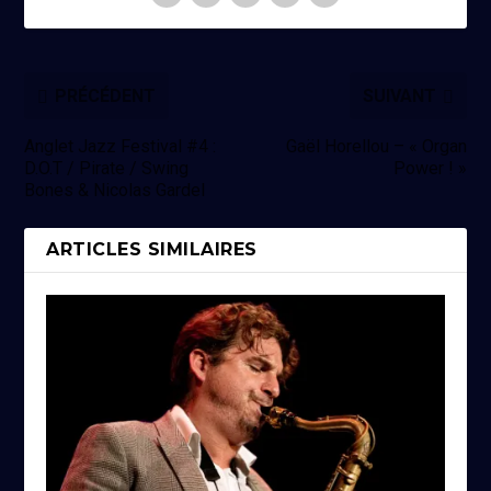
PRÉCÉDENT
SUIVANT
Anglet Jazz Festival #4 :
Gaël Horellou – « Organ
D.O.T / Pirate / Swing
Power ! »
Bones & Nicolas Gardel
ARTICLES SIMILAIRES