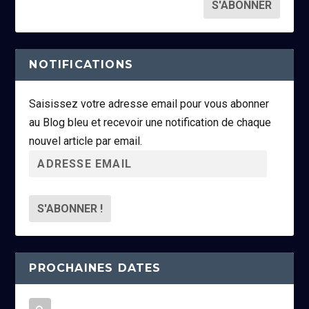
NOTIFICATIONS
Saisissez votre adresse email pour vous abonner
au Blog bleu et recevoir une notification de chaque
nouvel article par email.
A
d
r
e
s
s
PROCHAINES DATES
e
e
m