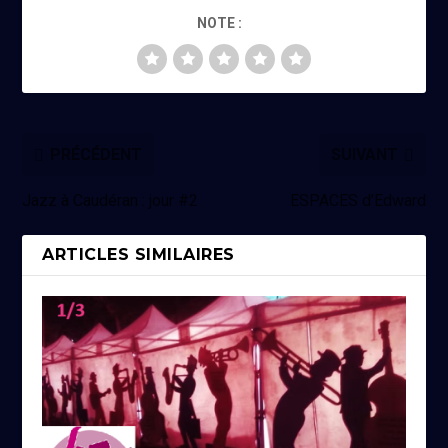
NOTE :
PRÉCÉDENT
SUIVANT
Jazz à Caudéran : jour #2
ESPACES d’Edward
ARTICLES SIMILAIRES