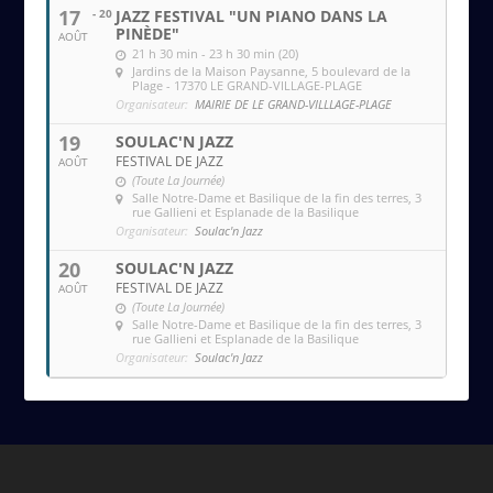
17
- 20
JAZZ FESTIVAL "UN PIANO DANS LA
PINÈDE"
AOÛT
21 h 30 min - 23 h 30 min (20)
Jardins de la Maison Paysanne
, 5 boulevard de la
Plage - 17370 LE GRAND-VILLAGE-PLAGE
Organisateur:
MAIRIE DE LE GRAND-VILLLAGE-PLAGE
19
SOULAC'N JAZZ
FESTIVAL DE JAZZ
AOÛT
(Toute La Journée)
Salle Notre-Dame et Basilique de la fin des terres
, 3
rue Gallieni et Esplanade de la Basilique
Organisateur:
Soulac'n Jazz
20
SOULAC'N JAZZ
FESTIVAL DE JAZZ
AOÛT
(Toute La Journée)
Salle Notre-Dame et Basilique de la fin des terres
, 3
rue Gallieni et Esplanade de la Basilique
Organisateur:
Soulac'n Jazz