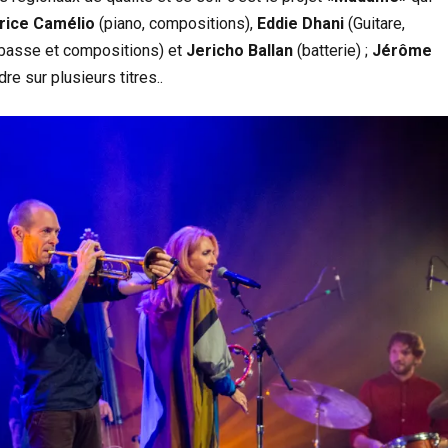
rice Camélio
(piano, compositions),
Eddie Dhani
(Guitare,
basse et compositions) et
Jericho Ballan
(batterie) ;
Jérôme
re sur plusieurs titres..