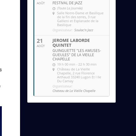
FESTIVAL DE JAZZ
AOÛT
(Toute La Journée)
Salle Notre-Dame et Basilique
de la fin des terres
, 3 rue
Gallieni et Esplanade de la
Basilique
Organisateur:
Soulac'n Jazz
21
JEROME LABORDE
QUINTET
AOÛT
GUINGUETTE "LES AMUSES-
GUEULES" DE LA VIEILLE
CHAPELLE
19 h 00 min - 22 h 30 min
Château de La Vieille
s
Chapelle
, 2 rue Florence
Arthaud 33240 Lugon Et l Ile
Du Carnay
e
Organisateur:
Chateau de La Vieille Chapelle