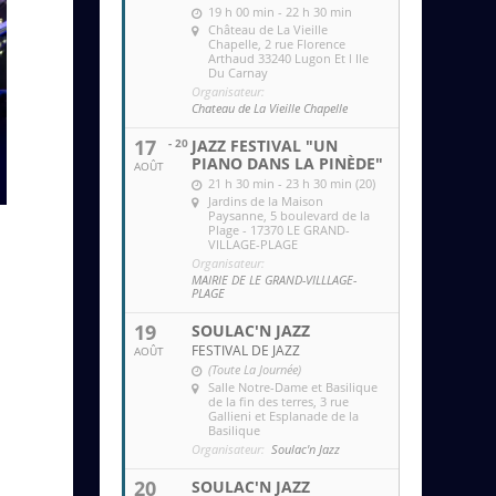
19 h 00 min - 22 h 30 min
Château de La Vieille
Chapelle
, 2 rue Florence
Arthaud 33240 Lugon Et l Ile
Du Carnay
Organisateur:
Chateau de La Vieille Chapelle
17
- 20
JAZZ FESTIVAL "UN
PIANO DANS LA PINÈDE"
AOÛT
21 h 30 min - 23 h 30 min (20)
Jardins de la Maison
Paysanne
, 5 boulevard de la
Plage - 17370 LE GRAND-
VILLAGE-PLAGE
s
Organisateur:
MAIRIE DE LE GRAND-VILLLAGE-
PLAGE
19
SOULAC'N JAZZ
FESTIVAL DE JAZZ
AOÛT
(Toute La Journée)
Salle Notre-Dame et Basilique
de la fin des terres
, 3 rue
Gallieni et Esplanade de la
Basilique
Organisateur:
Soulac'n Jazz
20
SOULAC'N JAZZ