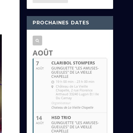
e
s
s
PROCHAINES DATES
e
e
m
a
AOÛT
i
7
CLARIBOL STOMPERS
l
GUINGUETTE "LES AMUSES-
AOÛT
GUEULES" DE LA VIEILLE
CHAPELLE
19 h 00 min - 23 h 00 min
Château de La Vieille
Chapelle
, 2 rue Florence
Arthaud 33240 Lugon Et l Ile
Du Carnay
Organisateur:
Chateau de La Vieille Chapelle
14
HSD TRIO
GUINGUETTE "LES AMUSES-
AOÛT
GUEULES" DE LA VIEILLE
CHAPELLE