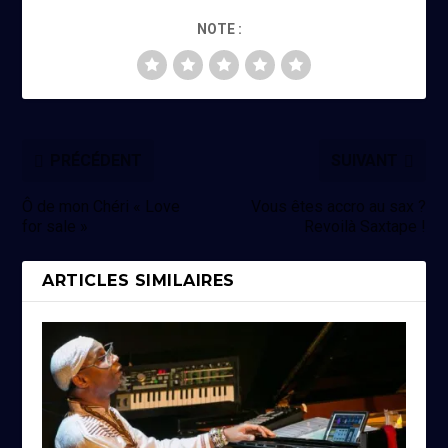
NOTE :
PRÉCÉDENT
SUIVANT
Ô de mon Chéri « Love
Vous êtes accro au sax ?
for sale »
Revoilà Saxtape !
ARTICLES SIMILAIRES