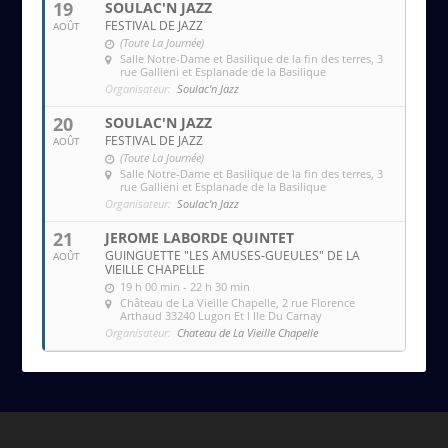
19
SOULAC'N JAZZ
FESTIVAL DE JAZZ
AOÛT
(Toute La Journée)
Salle Notre-Dame et Basilique de la fin des terres
, 3
rue Gallieni et Esplanade de la Basilique
Organisateur:
Soulac'n Jazz
20
SOULAC'N JAZZ
FESTIVAL DE JAZZ
AOÛT
(Toute La Journée)
Salle Notre-Dame et Basilique de la fin des terres
, 3
rue Gallieni et Esplanade de la Basilique
Organisateur:
Soulac'n Jazz
21
JEROME LABORDE QUINTET
GUINGUETTE "LES AMUSES-GUEULES" DE LA
AOÛT
VIEILLE CHAPELLE
19 h 00 min - 22 h 30 min
Château de La Vieille Chapelle
, 2 rue Florence
Arthaud 33240 Lugon Et l Ile Du Carnay
Organisateur:
Chateau de La Vieille Chapelle