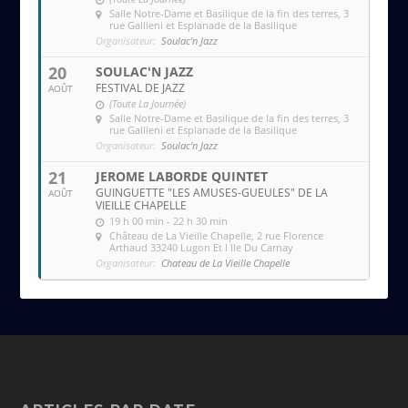
Salle Notre-Dame et Basilique de la fin des terres
, 3
rue Gallieni et Esplanade de la Basilique
Organisateur:
Soulac'n Jazz
20
SOULAC'N JAZZ
FESTIVAL DE JAZZ
AOÛT
(Toute La Journée)
Salle Notre-Dame et Basilique de la fin des terres
, 3
rue Gallieni et Esplanade de la Basilique
Organisateur:
Soulac'n Jazz
21
JEROME LABORDE QUINTET
GUINGUETTE "LES AMUSES-GUEULES" DE LA
AOÛT
VIEILLE CHAPELLE
19 h 00 min - 22 h 30 min
Château de La Vieille Chapelle
, 2 rue Florence
Arthaud 33240 Lugon Et l Ile Du Carnay
Organisateur:
Chateau de La Vieille Chapelle