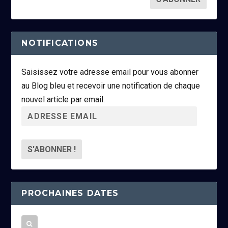
NOTIFICATIONS
Saisissez votre adresse email pour vous abonner
au Blog bleu et recevoir une notification de chaque
nouvel article par email.
A
d
r
e
s
s
PROCHAINES DATES
e
e
m