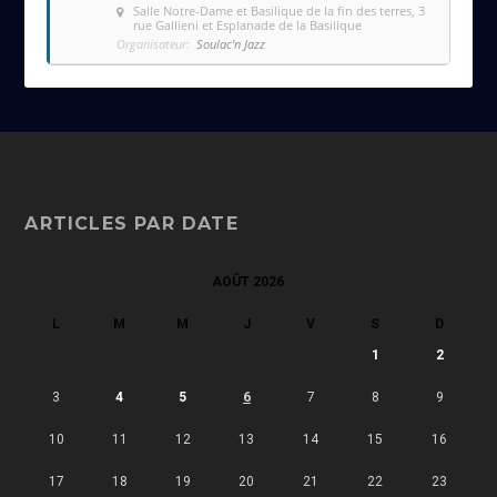
Salle Notre-Dame et Basilique de la fin des terres
, 3
rue Gallieni et Esplanade de la Basilique
Organisateur:
Soulac'n Jazz
ARTICLES PAR DATE
AOÛT 2026
L
M
M
J
V
S
D
1
2
3
4
5
6
7
8
9
10
11
12
13
14
15
16
17
18
19
20
21
22
23