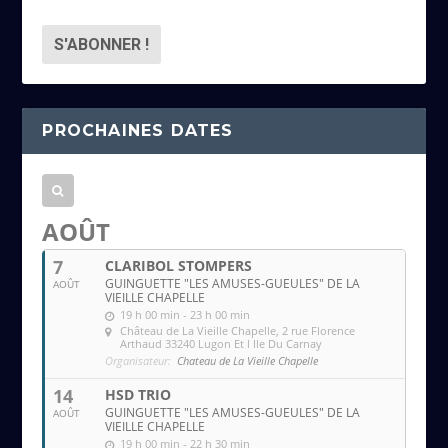
d
r
e
s
s
PROCHAINES DATES
e
e
m
a
AOÛT
i
7
CLARIBOL STOMPERS
l
GUINGUETTE "LES AMUSES-GUEULES" DE LA
AOÛT
VIEILLE CHAPELLE
19 h 00 min - 23 h 00 min
Château de La Vieille Chapelle
, 2 rue Florence
Arthaud 33240 Lugon Et l Ile Du Carnay
Organisateur:
Chateau de La Vieille Chapelle
14
HSD TRIO
GUINGUETTE "LES AMUSES-GUEULES" DE LA
AOÛT
VIEILLE CHAPELLE
19 h 00 min - 22 h 30 min