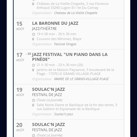
Château de La Vieille Chapelle
, 2 rue Florence
Arthaud 33240 Lugon Et l Ile Du Carnay
Organisateur:
Chateau de La Vieille Chapelle
15
LA BARONNE DU JAZZ
JAZZ/THÉÂTRE
AOÛT
19 h 00 min - 20 h 30 min
Couvent des MInimes
, Blaye
Organisateur:
Festival Orages
17
- 20
JAZZ FESTIVAL "UN PIANO DANS LA
PINÈDE"
AOÛT
21 h 30 min - 23 h 30 min (20)
Jardins de la Maison Paysanne
, 5 boulevard de la
Plage - 17370 LE GRAND-VILLAGE-PLAGE
Organisateur:
MAIRIE DE LE GRAND-VILLLAGE-PLAGE
19
SOULAC'N JAZZ
FESTIVAL DE JAZZ
AOÛT
(Toute La Journée)
Salle Notre-Dame et Basilique de la fin des terres
, 3
rue Gallieni et Esplanade de la Basilique
Organisateur:
Soulac'n Jazz
20
SOULAC'N JAZZ
FESTIVAL DE JAZZ
AOÛT
(Toute La Journée)