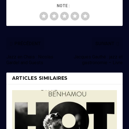
NOTE :
PRÉCÉDENT
SUIVANT
Jazz en Chais : Nicolas
Jacques Gauthé : jazz et
Gardel and Guests
gastronomie – Livre
ARTICLES SIMILAIRES