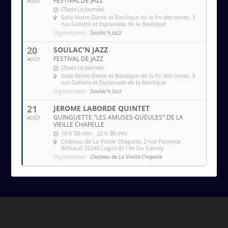
FESTIVAL DE JAZZ
AOÛT
(Toute La Journée)
Salle Notre-Dame et Basilique de la fin des terres
, 3
rue Gallieni et Esplanade de la Basilique
Organisateur:
Soulac'n Jazz
20
SOULAC'N JAZZ
FESTIVAL DE JAZZ
AOÛT
(Toute La Journée)
Salle Notre-Dame et Basilique de la fin des terres
, 3
rue Gallieni et Esplanade de la Basilique
Organisateur:
Soulac'n Jazz
21
JEROME LABORDE QUINTET
GUINGUETTE "LES AMUSES-GUEULES" DE LA
AOÛT
VIEILLE CHAPELLE
19 h 00 min - 22 h 30 min
Château de La Vieille Chapelle
, 2 rue Florence
Arthaud 33240 Lugon Et l Ile Du Carnay
Organisateur:
Chateau de La Vieille Chapelle