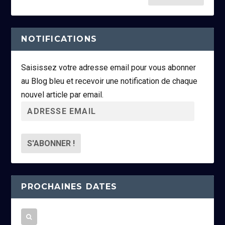
NOTIFICATIONS
Saisissez votre adresse email pour vous abonner
au Blog bleu et recevoir une notification de chaque
nouvel article par email.
A
d
r
e
s
s
PROCHAINES DATES
e
e
m