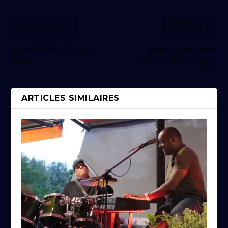
PRÉCÉDENT
SUIVANT
NOUVEAUX POINT DE
Interview de Simon
VUES
CHIVALLON, pianiste
Jazz
ARTICLES SIMILAIRES